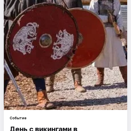
Города
Площадки
Артисты
Рейтинги
Событие
День с викингами в