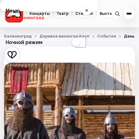
Меню
×
Концерты
Театр
Стендап
Выставки
Экску
Калининград
Концерты
Калининград
Деревня викингов Кауп
События
День с
Ночной режим
☀
☾
Театр
Стендап
Выставки
Экскурсии
Спорт
События