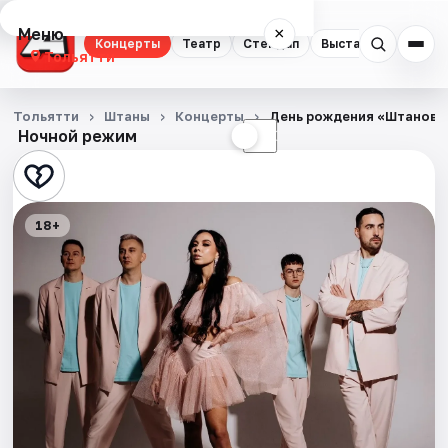
Меню
×
Концерты
Театр
Стендап
Выставки
Спорт
Тольятти
Концерты
Тольятти
Штаны
Концерты
День рождения «Штанов»
Ночной режим
☀
☾
Театр
Стендап
18+
Выставки
Спорт
События
Города