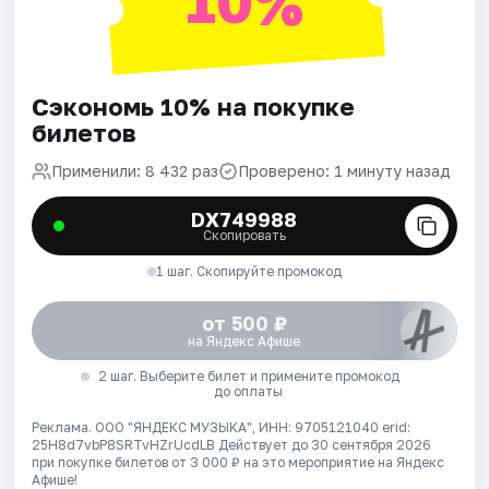
10%
Сэкономь 10% на покупке
билетов
Применили: 8 432 раз
Проверено: 1 минуту назад
DX749988
Скопировать
1 шаг. Скопируйте промокод
от 500 ₽
на Яндекс Афише
2 шаг. Выберите билет и примените промокод
до оплаты
Реклама. ООО "ЯНДЕКС МУЗЫКА", ИНН: 9705121040 erid:
25H8d7vbP8SRTvHZrUcdLB
Действует до 30 сентября 2026
при покупке билетов от 3 000 ₽ на это мероприятие на Яндекс
Афише!