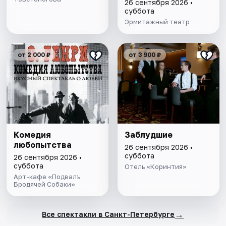
балет»
26 сентября 2026 •
суббота
Эрмитажный театр
от 2 000 ₽
от 3 900 ₽
Комедия
Заблудшие
любопытства
26 сентября 2026 •
суббота
26 сентября 2026 •
суббота
Отель «Коринтия»
Арт-кафе «Подвалъ
Бродячей Собаки»
→
Все спектакли в Санкт-Петербурге