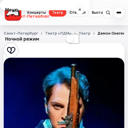
Меню
×
Концерты
Театр
Стендап
Выставки
Квест
Санкт-Петербург
Концерты
Санкт-Петербург
Театр «ЛДМ»
Театр
Демон Онегина
Ночной режим
☀
☾
Театр
Стендап
Выставки
Квесты
Экскурсии
Спорт
События