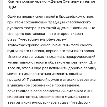
Контемпорари-мюзикл «Демон Онегина» в театре
ЛДМ
Один из первых спектаклей в бродвейском стиле,
при этом сохраняющий традиции классического
русского театра. Кто такой «Демон Онегина»? По
сценарию постановки — это второе «<span
class="»redactor-invisible-space»"
style="background-color: initial;">я» того самого
пушкинского Онегина, вернее его темная сторона.
Именно она запускает механизм, прокручивающий
жизнь главного героя в обратном направлении. Для
того ли, чтобы еще раз вспомнить дорогие сердцу
моменты или попытаться изменить ошибки
прошлого? Пушкинский роман в стихах превратился
в уникальное современное произведение,
сочетающее в себе элементы киномюзикла с 3D-
видеоконтентом, классического музыкального
театра и контемпорари<span class="»redactor-