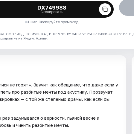
DX749988
Скопировать
1 шаг. Скопируйте промокод
ма. ООО "ЯНДЕКС МУЗЫКА", ИНН: 9705121040 erid: 25H8d7vbP8SRTvHZrUcdLB
ероприятие на Яндекс Афише!
иси не горят». Звучит как обещание, что даже если у
спеть про разбитые мечты под акустику. Прозвучат
жировках — с той же степенью драмы, как если бы
 раз задумывался о верности, пьяной весне и
юбовь и чинить разбитые мечты.