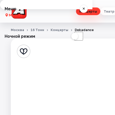
Меню
×
Концерты
Театр
Москва
Концерты
Москва
16 Тонн
Концерты
Dekadance
Ночной режим
☀
☾
Театр
Стендап
Выставки
Квесты
Экскурсии
Спорт
События