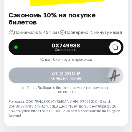
Сэкономь 10% на покупке
билетов
Применили: 8 454 раз
Проверено: 1 минуту назад
DX749988
Скопировать
1 шаг. Скопируйте промокод
от 2 200 ₽
на Яндекс Афише
2 шаг. Выберите билет и примените промокод
до оплаты
Реклама. ООО "ЯНДЕКС МУЗЫКА", ИНН: 9705121040 erid:
25H8d7vbP8SRTvHZrUcdLB
Действует до 30 сентября 2026
при покупке билетов от 3 000 ₽ на это мероприятие на Яндекс
Афише!