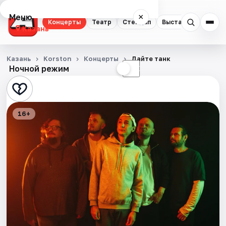
Меню
×
Концерты
Театр
Стендап
Выставки
Квест
Казань
Концерты
Казань
Korston
Концерты
Дайте танк
Ночной режим
☀
☾
Театр
Стендап
16+
Выставки
Квесты
Экскурсии
Спорт
События