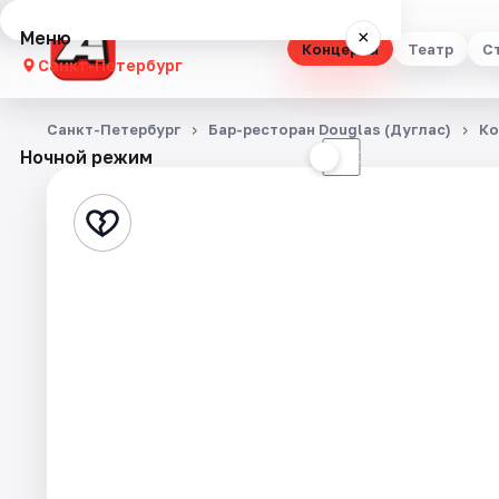
Меню
×
Концерты
Театр
С
Санкт-Петербург
Концерты
Санкт-Петербург
Бар-ресторан Douglas (Дуглас)
Ко
Ночной режим
☀
☾
Театр
Стендап
Выставки
Квесты
Экскурсии
Спорт
События