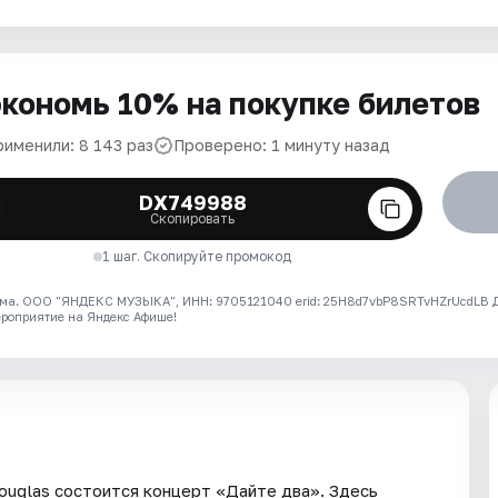
кономь 10% на покупке билетов
рименили: 8 143 раз
Проверено: 1 минуту назад
DX749988
Скопировать
1 шаг. Скопируйте промокод
ма. ООО "ЯНДЕКС МУЗЫКА", ИНН: 9705121040 erid: 25H8d7vbP8SRTvHZrUcdLB
ероприятие на Яндекс Афише!
ouglas состоится концерт «Дайте два». Здесь