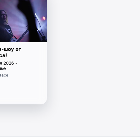
a-шоу от
ca!
я 2026 •
нье
Place