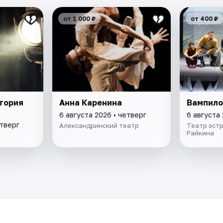
от 1 000 ₽
от 400 ₽
атория
Анна Каренина
Вампило
6 августа 2026 • четверг
6 августа 
етверг
Александринский театр
Театр эстр
Райкина