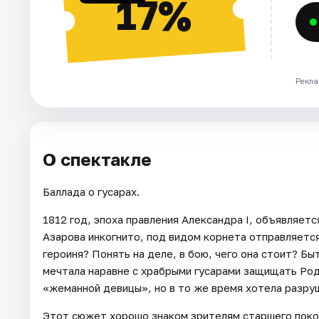
17%
Рекла
О спектакле
Баллада о гусарах.
1812 год, эпоха правления Александра I, объявляет
Азарова инкогнито, под видом корнета отправляется
героиня? Понять на деле, в бою, чего она стоит? Бы
мечтала наравне с храбрыми гусарами защищать Род
«жеманной девицы», но в то же время хотела разру
Этот сюжет хорошо знаком зрителям старшего поко