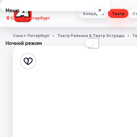
Меню
×
Концерты
Театр
С
Санкт-Петербург
Концерты
Санкт-Петербург
Театр Райкина & Театр Эстрады
Т
Ночной режим
☀
☾
Театр
Стендап
Выставки
Квесты
Экскурсии
Спорт
События