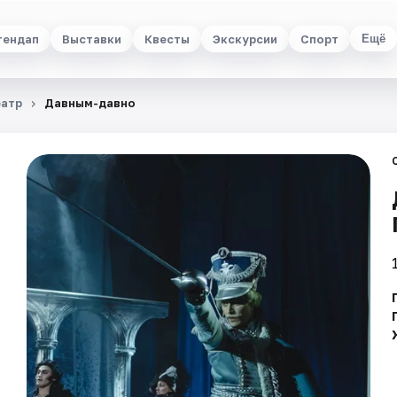
тендап
Выставки
Квесты
Экскурсии
Спорт
Ещё
еатр
Давным-давно