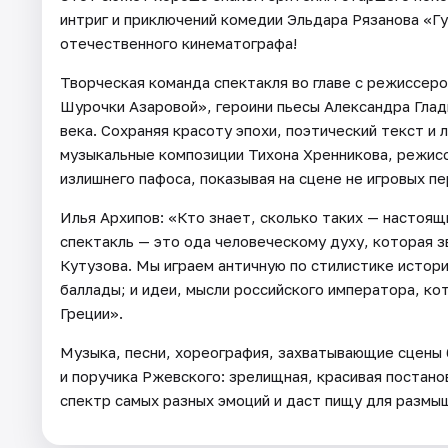
интриг и приключений комедии Эльдара Рязанова «Гу
отечественного кинематографа!
Творческая команда спектакля во главе с режиссер
Шурочки Азаровой», героини пьесы Александра Глад
века. Сохраняя красоту эпохи, поэтический текст и 
музыкальные композиции Тихона Хренникова, режис
излишнего пафоса, показывая на сцене не игровых п
Илья Архипов: «Кто знает, сколько таких — настоя
спектакль — это ода человеческому духу, которая з
Кутузова. Мы играем античную по стилистике истори
баллады; и идеи, мысли российского императора, к
Греции».
Музыка, песни, хореография, захватывающие сцены 
и поручика Ржевского: зрелищная, красивая постан
спектр самых разных эмоций и даст пищу для размы