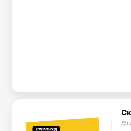
Города
Площадки
Артисты
Рейтинги
Ск
П
ПРОМОКОД