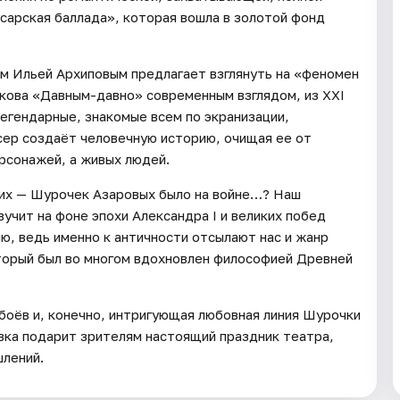
сарская баллада», которая вошла в золотой фонд
ом Ильей Архиповым предлагает взглянуть на «феномен
кова «Давным-давно» современным взглядом, из XXI
легендарные, знакомые всем по экранизации,
сер создаёт человечную историю, очищая ее от
ерсонажей, а живых людей.
щих — Шурочек Азаровых было на войне…? Наш
вучит на фоне эпохи Александра I и великих побед
ю, ведь именно к античности отсылают нас и жанр
оторый был во многом вдохновлен философией Древней
боёв и, конечно, интригующая любовная линия Шурочки
овка подарит зрителям настоящий праздник театра,
шлений.