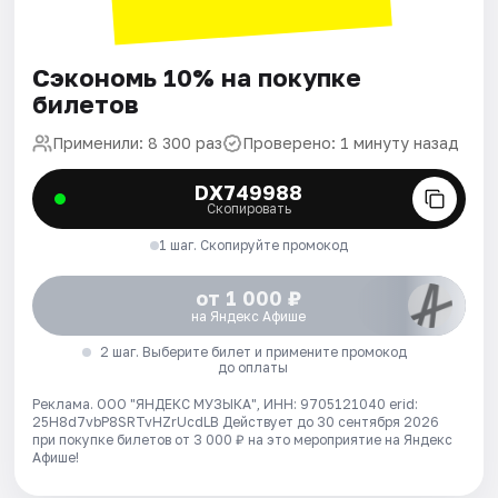
Сэкономь 10% на покупке
билетов
Применили: 8 300 раз
Проверено: 1 минуту назад
DX749988
Скопировать
1 шаг. Скопируйте промокод
от 1 000 ₽
на Яндекс Афише
2 шаг. Выберите билет и примените промокод
до оплаты
Реклама. ООО "ЯНДЕКС МУЗЫКА", ИНН: 9705121040 erid:
25H8d7vbP8SRTvHZrUcdLB
Действует до 30 сентября 2026
при покупке билетов от 3 000 ₽ на это мероприятие на Яндекс
Афише!