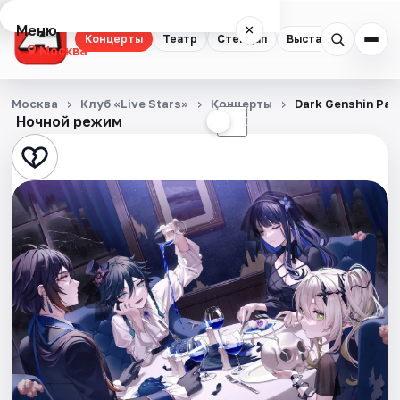
Меню
×
Концерты
Театр
Стендап
Выставки
Квест
Москва
Концерты
Москва
Клуб «Live Stars»
Концерты
Dark Genshin Par
Ночной режим
☀
☾
Театр
Стендап
Выставки
Квесты
Экскурсии
Спорт
События