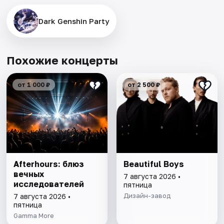
Dark Genshin Party
Похожие концерты
от 1 000 ₽
от 2 500 ₽
Afterhours: блюз
Beautiful Boys
вечных
7 августа 2026 •
исследователей
пятница
Дизайн-завод
7 августа 2026 •
пятница
Gamma More