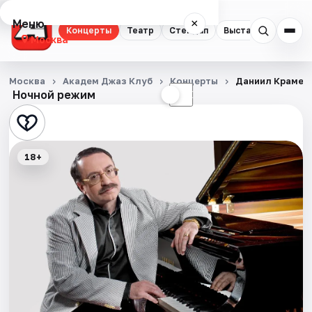
Меню
×
Концерты
Театр
Стендап
Выставки
Квест
Москва
Концерты
Москва
Академ Джаз Клуб
Концерты
Даниил Крамер
Ночной режим
☀
☾
Театр
Стендап
18+
Выставки
Квесты
Экскурсии
Спорт
События