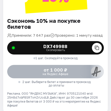
Сэкономь 10% на покупке
билетов
Применили: 7 647 раз
Проверено: 1 минуту назад
DX749988
Скопировать
1 шаг. Скопируйте промокод
от 1 000 ₽
на Яндекс Афише
2 шаг. Выберите билет и примените промокод
до оплаты
Реклама. ООО "ЯНДЕКС МУЗЫКА", ИНН: 9705121040 erid:
25H8d7vbP8SRTvHZrUcdLB
Действует до 30 сентября 2026
при покупке билетов от 3 000 ₽ на это мероприятие на Яндекс
Афише!