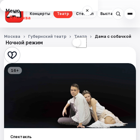
Меню
×
Концерты
Театр
Стендап
Выставки
Квест
Москва
Концерты
Москва
Губернский театр
Театр
Дама с собачкой
Ночной режим
☀
☾
Театр
Стендап
16+
Выставки
Квесты
Экскурсии
Спорт
События
Спектакль