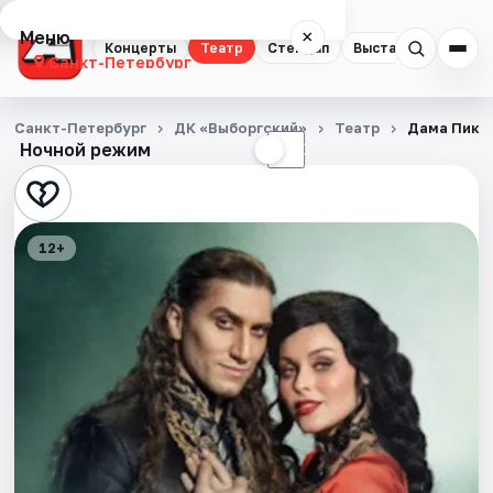
Меню
×
Концерты
Театр
Стендап
Выставки
Квест
Санкт-Петербург
Концерты
Санкт-Петербург
ДК «Выборгский»
Театр
Дама Пик
Ночной режим
☀
☾
Театр
Стендап
12+
Выставки
Квесты
Экскурсии
Спорт
События