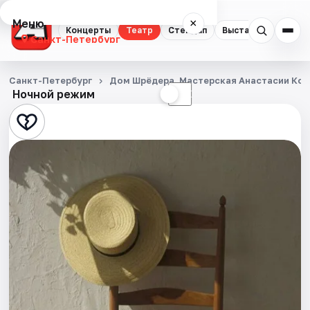
Меню
×
Концерты
Театр
Стендап
Выставки
Квест
Санкт-Петербург
Концерты
Санкт-Петербург
Дом Шрёдера. Мастерская Анастасии Ко
Ночной режим
☀
☾
Театр
Стендап
Выставки
Квесты
Экскурсии
Спорт
События