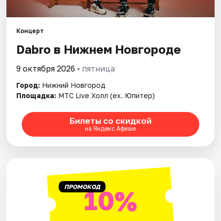
Города
Концерт
Dabro в Нижнем Новгороде
Площадки
9 октября 2026
• пятница
Артисты
Город:
Нижний Новгород
Рейтинги
Площадка:
МТС Live Холл (ex. Юпитер)
Билеты со скидкой
на Яндекс Афише
ПРОМОКОД
10%