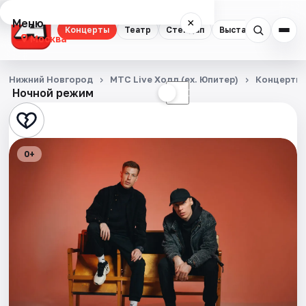
Меню
×
Концерты
Театр
Стендап
Выставки
Квест
Москва
Концерты
Нижний Новгород
МТС Live Холл (ex. Юпитер)
Концерты
Ночной режим
☀
☾
Театр
Стендап
0+
Выставки
Квесты
Экскурсии
Спорт
События