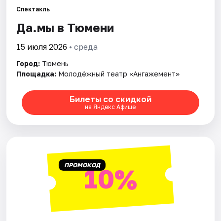
Спектакль
Да.мы в Тюмени
Города
15 июля 2026
• среда
Площадки
Город:
Тюмень
Артисты
Площадка:
Молодёжный театр «Ангажемент»
Рейтинги
Билеты со скидкой
на Яндекс Афише
ПРОМОКОД
10%