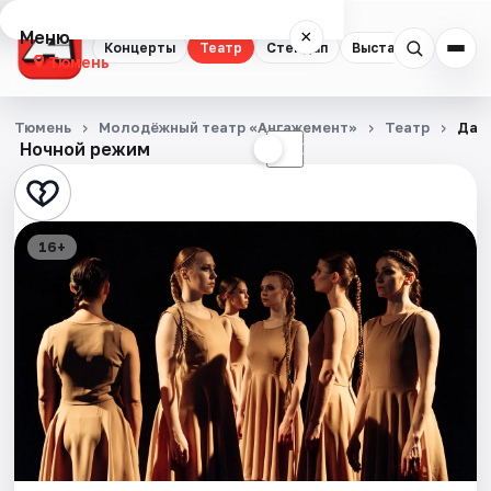
Меню
×
Концерты
Театр
Стендап
Выставки
Квест
Тюмень
Концерты
Тюмень
Молодёжный театр «Ангажемент»
Театр
Да.
Ночной режим
☀
☾
Театр
Стендап
16+
Выставки
Квесты
Экскурсии
Спорт
События