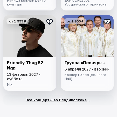
Муниципальный Центр
Дом офицеров
культуры
Уссурийского гарнизона
от 1 999 ₽
от 1 900 ₽
Friendly Thug 52
Группа «Песняры»
Ngg
6 апреля 2027 • вторник
13 февраля 2027 •
Концерт Холл (ex. Fesco
суббота
Hall)
Mix
→
Все концерты во Владивостоке