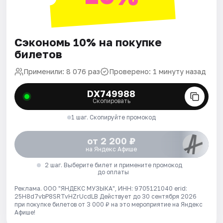
Сэкономь 10% на покупке
билетов
Применили: 8 076 раз
Проверено: 1 минуту назад
DX749988
Скопировать
1 шаг. Скопируйте промокод
от 2 200 ₽
на Яндекс Афише
2 шаг. Выберите билет и примените промокод
до оплаты
Реклама. ООО "ЯНДЕКС МУЗЫКА", ИНН: 9705121040 erid:
25H8d7vbP8SRTvHZrUcdLB
Действует до 30 сентября 2026
при покупке билетов от 3 000 ₽ на это мероприятие на Яндекс
Афише!