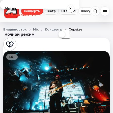
Меню
×
Концерты
Театр
Стендап
Экскурсии
Спор
Владивосток
Концерты
Владивосток
Mix
Концерты
Cupsize
Ночной режим
☀
☾
Театр
Стендап
16+
Экскурсии
Спорт
События
Города