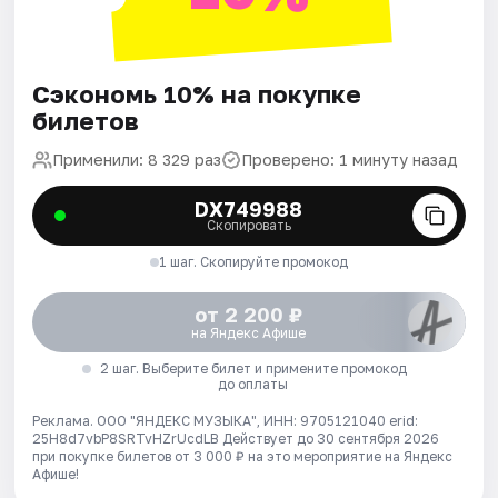
Сэкономь 10% на покупке
билетов
Применили: 8 329 раз
Проверено: 1 минуту назад
DX749988
Скопировать
1 шаг. Скопируйте промокод
от 2 200 ₽
на Яндекс Афише
2 шаг. Выберите билет и примените промокод
до оплаты
Реклама. ООО "ЯНДЕКС МУЗЫКА", ИНН: 9705121040 erid:
25H8d7vbP8SRTvHZrUcdLB
Действует до 30 сентября 2026
при покупке билетов от 3 000 ₽ на это мероприятие на Яндекс
Афише!