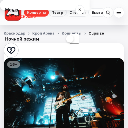
Меню
×
Концерты
Театр
Стендап
Выставки
Квест
Краснодар
Концерты
Краснодар
Кроп Арена
Концерты
Cupsize
Ночной режим
☀
☾
Театр
Стендап
16+
Выставки
Квесты
Экскурсии
Спорт
События