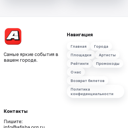
Навигация
Главная
Города
Самые яркие события в
Площадки
Артисты
вашем городе.
Рейтинги
Промокоды
О нас
Возврат билетов
Политика
конфиденциальности
Контакты
Пишите:
info@afisha.org.ru