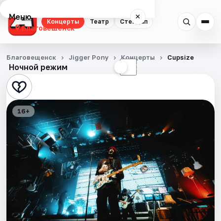
Меню
×
Концерты
Театр
Стендап
Благовещенск
Концерты
Благовещенск
Jigger Pony
Концерты
Cupsize
Ночной режим
☀
☾
Театр
Стендап
16+
События
Города
Площадки
Артисты