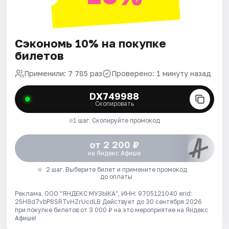
Сэкономь 10% на покупке
билетов
Применили: 7 785 раз
Проверено: 1 минуту назад
DX749988
Скопировать
1 шаг. Скопируйте промокод
от 2 200 ₽
на Яндекс Афише
2 шаг. Выберите билет и примените промокод
до оплаты
Реклама. ООО "ЯНДЕКС МУЗЫКА", ИНН: 9705121040 erid:
25H8d7vbP8SRTvHZrUcdLB
Действует до 30 сентября 2026
при покупке билетов от 3 000 ₽ на это мероприятие на Яндекс
Афише!