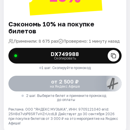
Сэкономь 10% на покупке
билетов
Применили: 8 675 раз
Проверено: 1 минуту назад
DX749988
Скопировать
1 шаг. Скопируйте промокод
от 2 500 ₽
на Яндекс Афише
2 шаг. Выберите билет и примените промокод
до оплаты
Реклама. ООО "ЯНДЕКС МУЗЫКА", ИНН: 9705121040 erid:
25H8d7vbP8SRTvHZrUcdLB
Действует до 30 сентября 2026
при покупке билетов от 3 000 ₽ на это мероприятие на Яндекс
Афише!