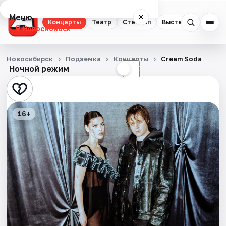
Меню
×
Концерты
Театр
Стендап
Выставки
Квест
Новосибирск
Концерты
Новосибирск
Подземка
Концерты
Cream Soda
Ночной режим
☀
☾
Театр
Стендап
16+
Выставки
Квесты
Экскурсии
Спорт
События