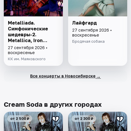
Metalliada.
Лайфгард
Симфонические
27 сентября 2026 •
шедевры-2.
воскресенье
Metallica, Iron
Бродячая собака
Maiden, Scorpions,
27 сентября 2026 •
Nightwish
воскресенье
КК им. Маяковского
→
Все концерты в Новосибирске
Cream Soda в других городах
от 2 500 ₽
от 2 300 ₽