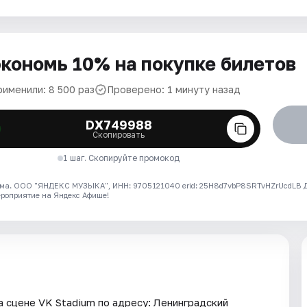
кономь 10% на покупке билетов
рименили: 8 500 раз
Проверено: 1 минуту назад
DX749988
Скопировать
1 шаг. Скопируйте промокод
ма. ООО "ЯНДЕКС МУЗЫКА", ИНН: 9705121040 erid: 25H8d7vbP8SRTvHZrUcdLB
ероприятие на Яндекс Афише!
а сцене VK Stadium по адресу: Ленинградский