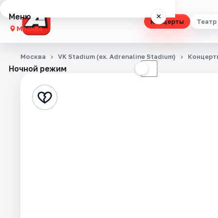
Меню
×
Концерты
Театр
Москва
Концерты
Москва
VK Stadium (ex. Adrenaline Stadium)
Концерт
Ночной режим
☀
☾
Театр
Стендап
Выставки
Квесты
Экскурсии
Спорт
События