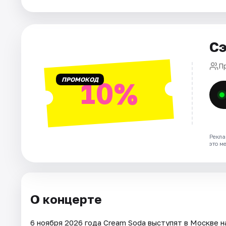
Города
Сэ
Площадки
П
Артисты
ПРОМОКОД
10%
Рейтинги
Рекла
это м
О концерте
6 ноября 2026 года Cream Soda выступят в Москве н