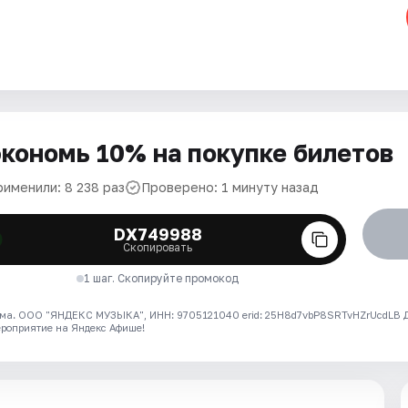
кономь 10% на покупке билетов
рименили: 8 238 раз
Проверено: 1 минуту назад
DX749988
Скопировать
1 шаг. Скопируйте промокод
ма. ООО "ЯНДЕКС МУЗЫКА", ИНН: 9705121040 erid: 25H8d7vbP8SRTvHZrUcdLB
ероприятие на Яндекс Афише!