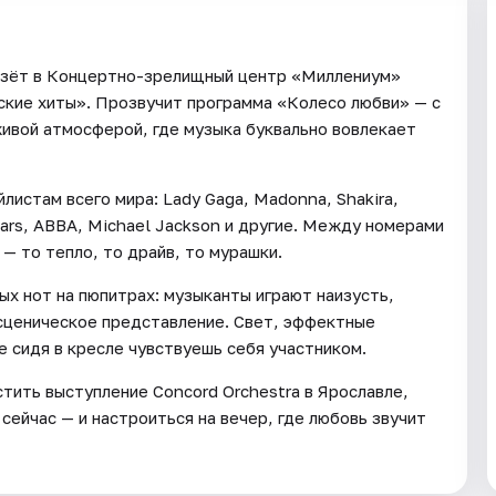
везёт в Концертно-зрелищный центр «Миллениум»
еские хиты». Прозвучит программа «Колесо любви» — с
живой атмосферой, где музыка буквально вовлекает
листам всего мира: Lady Gaga, Madonna, Shakira,
Spears, ABBA, Michael Jackson и другие. Между номерами
— то тепло, то драйв, то мурашки.
х нот на пюпитрах: музыканты играют наизусть,
 сценическое представление. Свет, эффектные
 сидя в кресле чувствуешь себя участником.
тить выступление Concord Orchestra в Ярославле,
ейчас — и настроиться на вечер, где любовь звучит