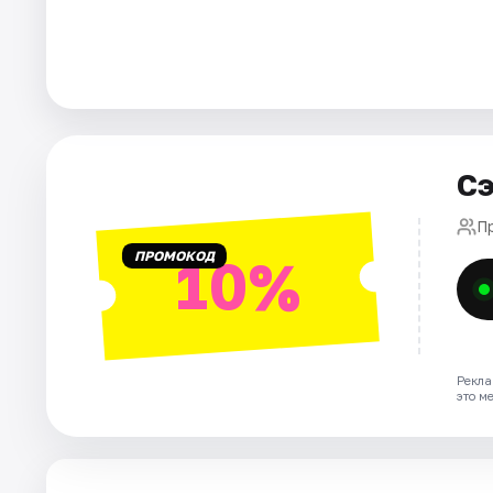
Города
Площадки
Артисты
Рейтинги
Сэ
П
ПРОМОКОД
10%
Рекла
это м