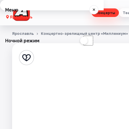
Меню
×
Концерты
Те
Ярославль
Концерты
Ярославль
Концертно-зрелищный центр «Миллениум»
Ночной режим
☀
☾
Театр
Стендап
Выставки
Квесты
Экскурсии
События