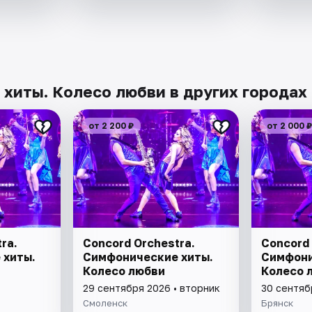
 хиты. Колесо любви в других городах
от 2 200 ₽
от 2 000 ₽
ra.
Concord Orchestra.
Concord 
 хиты.
Симфонические хиты.
Симфони
Колесо любви
Колесо 
29 сентября 2026 • вторник
30 сентяб
Смоленск
Брянск