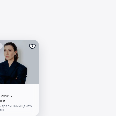
 2026 •
нье
-зрелищный центр
ум»