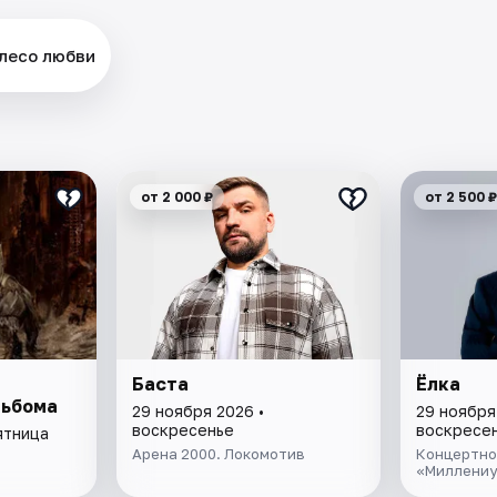
олесо любви
от 2 000 ₽
от 2 500 ₽
Баста
Ёлка
льбома
29 ноября 2026 •
29 ноября
воскресенье
воскресе
ятница
Арена 2000. Локомотив
Концертно
«Миллени