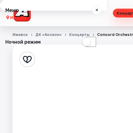
Меню
×
Концер
Ижевск
Концерты
Ижевск
ДК «Аксион»
Концерты
Concord Orchest
Ночной режим
☀
☾
Театр
Стендап
Экскурсии
Спорт
События
Города