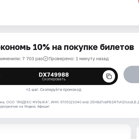
кономь 10% на покупке билетов
рименили: 7 703 раз
Проверено: 1 минуту назад
DX749988
Скопировать
1 шаг. Скопируйте промокод
ма. ООО "ЯНДЕКС МУЗЫКА", ИНН: 9705121040 erid: 25H8d7vbP8SRTvHZrUcdLB
ероприятие на Яндекс Афише!