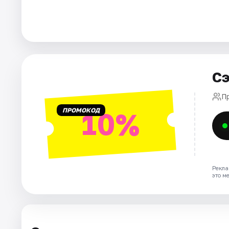
Площадки
Артисты
Рейтинги
Сэ
П
ПРОМОКОД
10%
Рекла
это м