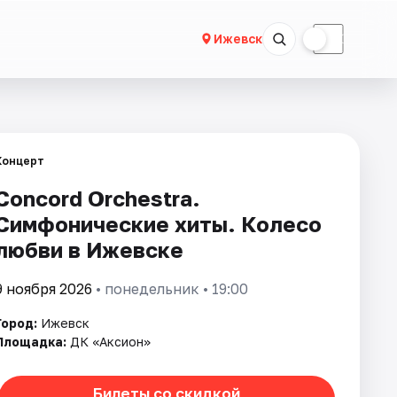
☀
☾
Ижевск
Концерт
Concord Orchestra.
Симфонические хиты. Колесо
любви в Ижевске
9 ноября 2026
• понедельник • 19:00
Город:
Ижевск
Площадка:
ДК «Аксион»
Билеты со скидкой