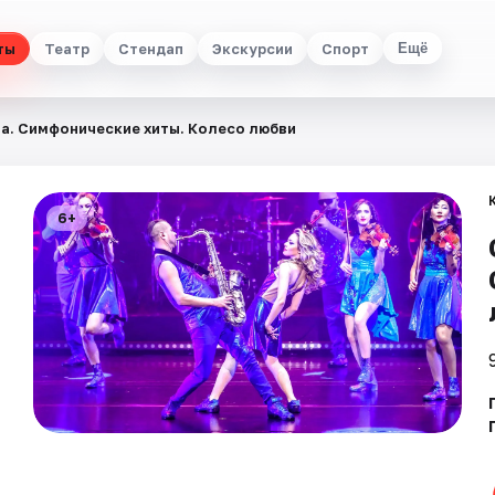
ты
Театр
Стендап
Экскурсии
Спорт
Ещё
ra. Симфонические хиты. Колесо любви
6+