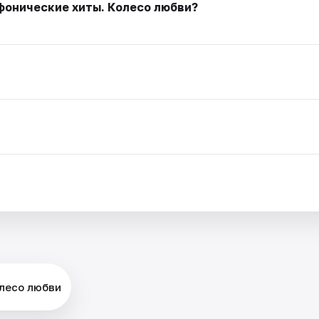
мфонические хиты. Колесо любви?
олесо любви