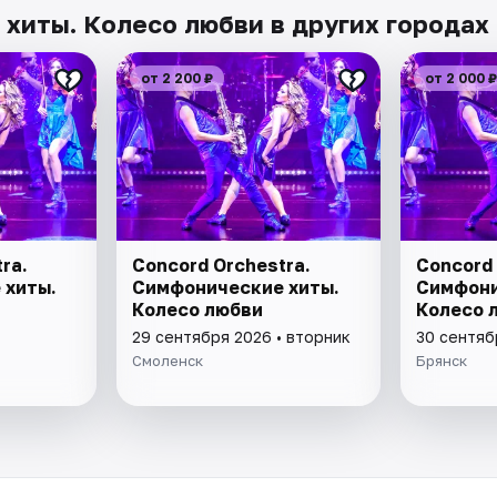
 хиты. Колесо любви в других городах
от 2 200 ₽
от 2 000 ₽
ra.
Concord Orchestra.
Concord 
 хиты.
Симфонические хиты.
Симфони
Колесо любви
Колесо 
29 сентября 2026 • вторник
30 сентяб
Смоленск
Брянск