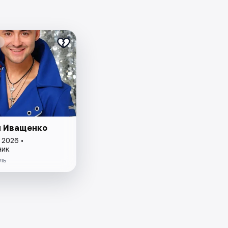
 Иващенко
 2026 •
ник
ль