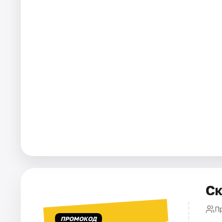
Города
Площадки
Артисты
Рейтинги
Ск
П
ПРОМОКОД