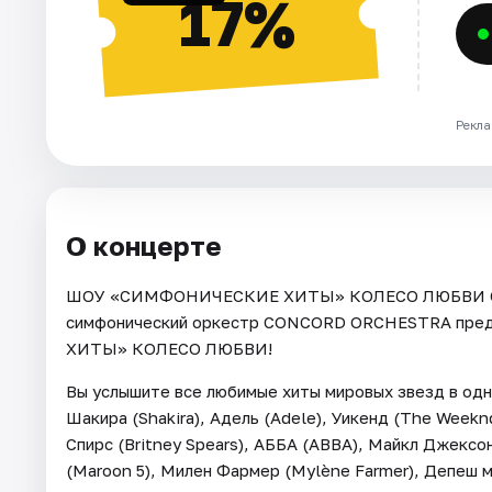
17%
Рекла
О концерте
ШОУ «СИМФОНИЧЕСКИЕ ХИТЫ» КОЛЕСО ЛЮБВИ CO
симфонический оркестр CONCORD ORCHESTRA пре
ХИТЫ» КОЛЕСО ЛЮБВИ!
Вы услышите все любимые хиты мировых звезд в одно
Шакира (Shakira), Адель (Adele), Уикенд (The Weeknd)
Спирс (Britney Spears), АББА (ABBA), Майкл Джексон
(Maroon 5), Милен Фармер (Mylène Farmer), Депеш 