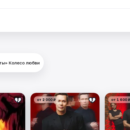
.
иты» Колесо любви
от 2 000 ₽
от 1 600 