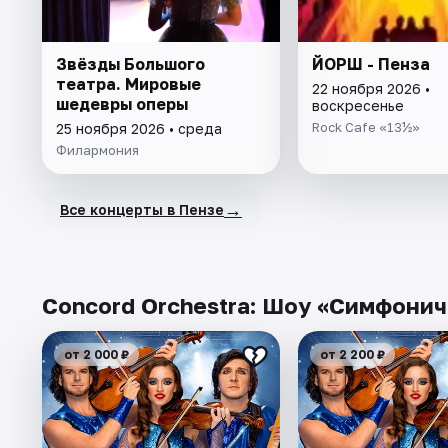
Звёзды Большого
ЙОРШ - Пенза
театра. Мировые
22 ноября 2026 •
шедевры оперы
воскресенье
Rock Cafe «13½»
25 ноября 2026 • среда
Филармония
→
Все концерты в Пензе
Concord Orchestra: Шоу «Симфонич
от 2 000 ₽
от 2 200 ₽