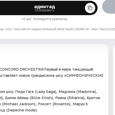
адмитад
Скопировать
1 шаг. Скопируйте промокод
ма. ООО "КАССИР.РУ-НАЦИОНАЛЬНЫЙ БИЛЕТНЫЙ ОПЕРАТОР", ИНН: 7841075409
NCORD ORCHESTRAПервый в мире танцующий
дставляет новое грандиозное шоу «СИМФОНИЧЕСКИЕ
м шоу: Леди Гага (Lady Gaga), Мадонна (Madonna),
, Билли Айлиш (Billie Eilish), Риана (Rihanna), Бритни
 (Michael Jackson), Роксет (Roxette), Марун 5
мод (Depeche mode).