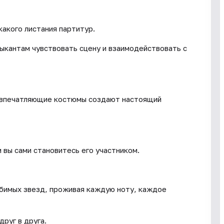
какого листания партитур.
зыкантам чувствовать сцену и взаимодействовать с
и впечатляющие костюмы создают настоящий
м вы сами становитесь его участником.
юбимых звезд, проживая каждую ноту, каждое
руг в друга.