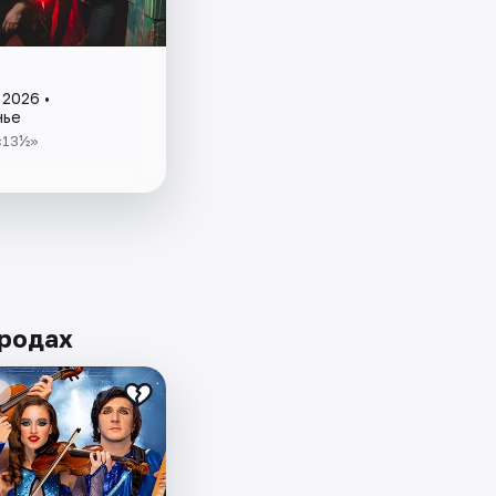
 2026 •
нье
«13½»
ородах