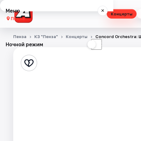
Меню
×
Концерты
Пенза
Концерты
Пенза
КЗ "Пенза"
Концерты
Concord Orchestra:
Ночной режим
☀
☾
Театр
Стендап
Выставки
Экскурсии
Спорт
События