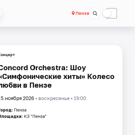
☀
☾
Пенза
Концерт
Concord Orchestra: Шоу
«Симфонические хиты» Колесо
любви в Пензе
15 ноября 2026
• воскресенье • 19:00
Город:
Пенза
Площадка:
КЗ "Пенза"