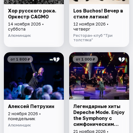
Хор русского рока.
Los Buchos! Вечер в
Оркестр CAGMO
стиле латина!
14 ноября 2026 •
12 ноября 2026 •
суббота
четверг
Алюминщик
Ресторан-клуб "Три
толстяка"
от 1 800 ₽
от 1 000 ₽
Алексей Петрухин
Легендарные хиты
Depeche Mode. Enjoy
2 ноября 2026 •
the Symphony с
понедельник
симфоническим
Алюминщик
оркестром
21 ноября 2026 •