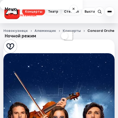
Меню
×
Концерты
Театр
Стендап
Выставки
Квест
Новокузнецк
Концерты
Новокузнецк
Алюминщик
Концерты
Concord Orches
Ночной режим
☀
☾
Театр
Стендап
Выставки
Квесты
Экскурсии
События