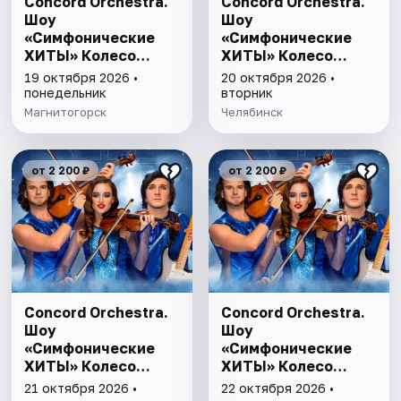
Concord Orchestra.
Concord Orchestra.
Шоу
Шоу
«Симфонические
«Симфонические
ХИТЫ» Колесо
ХИТЫ» Колесо
любви
любви
19 октября 2026 •
20 октября 2026 •
понедельник
вторник
Магнитогорск
Челябинск
от 2 200 ₽
от 2 200 ₽
Concord Orchestra.
Concord Orchestra.
Шоу
Шоу
«Симфонические
«Симфонические
ХИТЫ» Колесо
ХИТЫ» Колесо
любви
любви
21 октября 2026 •
22 октября 2026 •