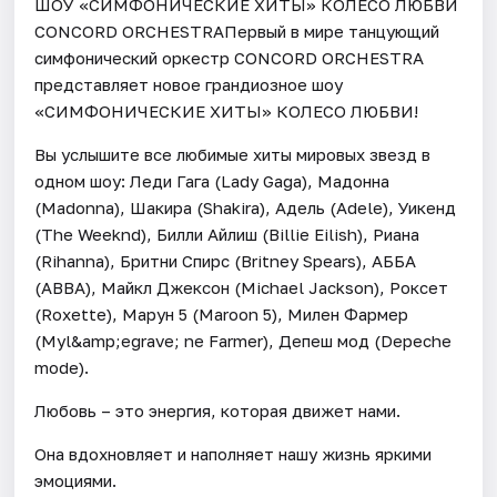
ШОУ «СИМФОНИЧЕСКИЕ ХИТЫ» КОЛЕСО ЛЮБВИ
CONCORD ORCHESTRAПервый в мире танцующий
симфонический оркестр CONCORD ORCHESTRA
представляет новое грандиозное шоу
«СИМФОНИЧЕСКИЕ ХИТЫ» КОЛЕСО ЛЮБВИ!
Вы услышите все любимые хиты мировых звезд в
одном шоу: Леди Гага (Lady Gaga), Мадонна
(Madonna), Шакира (Shakira), Адель (Adele), Уикенд
(The Weeknd), Билли Айлиш (Billie Eilish), Риана
(Rihanna), Бритни Спирс (Britney Spears), АББА
(ABBA), Майкл Джексон (Michael Jackson), Роксет
(Roxette), Марун 5 (Maroon 5), Милен Фармер
(Myl&amp;egrave; ne Farmer), Депеш мод (Depeche
mode).
Любовь – это энергия, которая движет нами.
Она вдохновляет и наполняет нашу жизнь яркими
эмоциями.