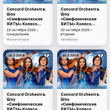
Concord Orchestra.
Concord Orchestra.
Шоу
Шоу
«Симфонические
«Симфонические
ХИТЫ» Колесо
ХИТЫ» Колесо
любви
любви
19 октября 2026 •
20 октября 2026 •
понедельник
вторник
Магнитогорск
Челябинск
от 2 200 ₽
от 2 200 ₽
Concord Orchestra.
Concord Orchestra.
Шоу
Шоу
«Симфонические
«Симфонические
ХИТЫ» Колесо
ХИТЫ» Колесо