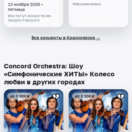
Максимилианс
13 ноября 2026 •
пятница
Институт искусств им.
Хворостовского
→
Все концерты в Красноярске
Concord Orchestra: Шоу
«Симфонические ХИТЫ» Колесо
любви в других городах
от 2 000 ₽
от 2 200 ₽