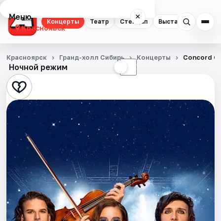
Меню
×
Концерты
Театр
Стендап
Выставки
Квест
Красноярск
Концерты
Красноярск
Гранд-холл Сибирь
Концерты
Concord O
Ночной режим
☀
☾
Театр
Стендап
Выставки
Квесты
Экскурсии
Спорт
События