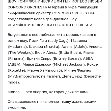
ШОУ «СИМФОНИЧЕСКИЕ ХИТЫ» КОЛЕСО ЛЮБВИ
CONCORD ORCHESTRAПервый в мире танцующий
симфонический оркестр CONCORD ORCHESTRA
представляет новое грандиозное шоу
«СИМФОНИЧЕСКИЕ ХИТЫ» КОЛЕСО ЛЮБВИ!
Вы услышите все любимые хиты мировых звезд в
одном шоу: Леди Гага (Lady Gaga), Мадонна
(Madonna), Шакира (Shakira), Адель (Adele), Уикенд
(The Weeknd), Билли Айлиш (Billie Eilish), Риана
(Rihanna), Бритни Спирс (Britney Spears), АББА
(ABBA), Майкл Джексон (Michael Jackson), Роксет
(Roxette), Марун 5 (Maroon 5), Милен Фармер
(Myl&amp;egrave; ne Farmer), Депеш мод (Depeche
mode).
Любовь – это энергия, которая движет нами.
Она вдохновляет и наполняет нашу жизнь яркими
эмоциями.