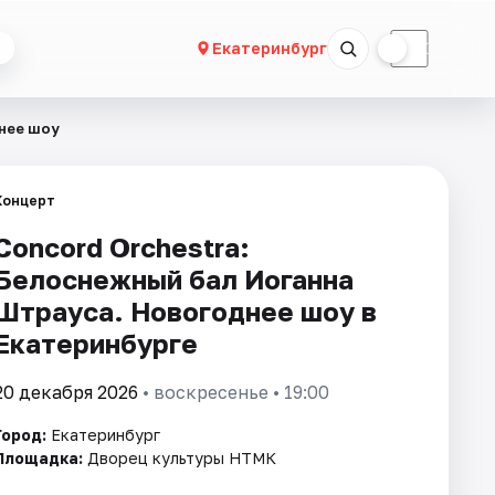
☀
☾
Екатеринбург
днее шоу
Концерт
Concord Orchestra:
Белоснежный бал Иоганна
Штрауса. Новогоднее шоу в
Екатеринбурге
20 декабря 2026
• воскресенье • 19:00
Город:
Екатеринбург
Площадка:
Дворец культуры НТМК