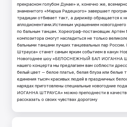
прекрасном голубом Дунае» и, конечно же, всемирно
знаменитого «Марша Радецкого» завершает программ
традиции отбивает такт, а дирижёр обращается к н
аплодисментами.Истинным украшением новогоднего 
по бальным танцам. Хореограф-постановщик Артём 
композитора смогут насладиться не только великоле
бальными танцами лучших танцевальных пар России.
Штрауса» станет самым ярким событием в канун Нов
Новогоднее шоу «БЕЛОСНЕЖНЫЙ БАЛ ИОГАННА ШТР
нашего концерта мы предлагаем вам соблюсти дрес
белый цвет — белое платье, белая блуза или белые
единения тысяч красивых людей в праздничных бело
нарядах приготовлены специальные новогодние п
ИОГАННА ШТРАУСА» можно преподнести в качестве
рассказать о своих чувствах дорогому