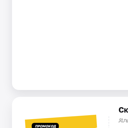
Города
Площадки
Артисты
Рейтинги
Ск
П
ПРОМОКОД