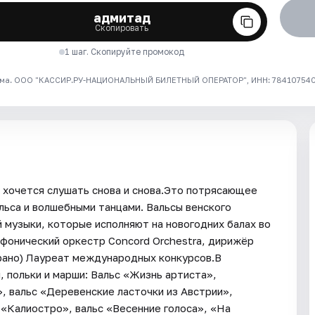
адмитад
Скопировать
1 шаг. Скопируйте промокод
ма. ООО "КАССИР.РУ-НАЦИОНАЛЬНЫЙ БИЛЕТНЫЙ ОПЕРАТОР", ИНН: 7841075409
ё хочется слушать снова и снова.Это потрясающее
льса и волшебными танцами. Вальсы венского
 музыки, которые исполняют на новогодних балах во
фонический оркестр Concord Orchestra, дирижёр
рано) Лауреат международных конкурсов.В
 польки и марши: Вальс «Жизнь артиста»,
, вальс «Деревенские ласточки из Австрии»,
 «Калиостро», вальс «Весенние голоса», «На