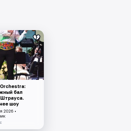
Orchestra:
жный бал
 Штрауса.
нее шоу
я 2026 •
ник
с