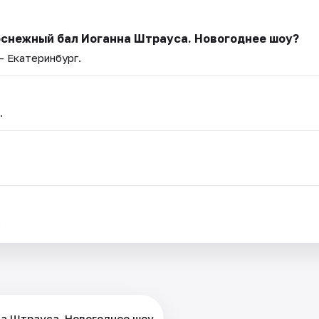
лоснежный бал Иоганна Штрауса. Новогоднее шоу?
— Екатеринбург.
.
.
на Штрауса. Новогоднее шоу