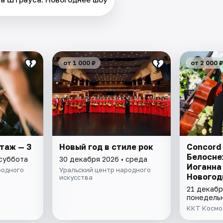
от 1 000 ₽
от 2 000 ₽
таж — 3
Новый год в стиле рок
Concord 
Белосне
 суббота
30 декабря 2026 • среда
Иоганна
родного
Уральский центр народного
Новогод
искусства
21 декабр
понедель
ККТ Космо