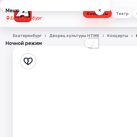
Меню
×
Концерты
Театр
Екатеринбург
Концерты
Екатеринбург
Дворец культуры НТМК
Концерты
Ночной режим
☀
☾
Театр
Стендап
Выставки
Квесты
Экскурсии
Спорт
События