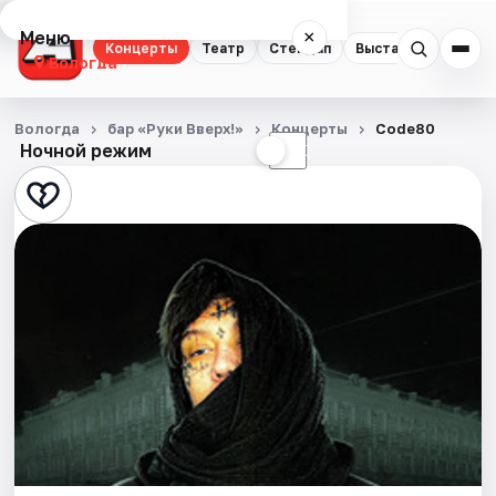
Меню
×
Концерты
Театр
Стендап
Выставки
Спорт
Вологда
Концерты
Вологда
бар «Руки Вверх!»
Концерты
Code80
Ночной режим
☀
☾
Театр
Стендап
Выставки
Спорт
События
Города