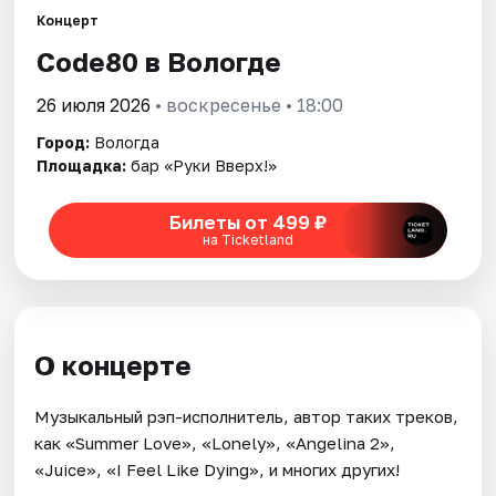
Площадки
Концерт
Code80 в Вологде
Артисты
26 июля 2026
• воскресенье • 18:00
Рейтинги
Город:
Вологда
Площадка:
бар «Руки Вверх!»
Билеты от 499 ₽
на Ticketland
О концерте
Музыкальный рэп-исполнитель, автор таких треков,
как «Summer Love», «Lonely», «Angelina 2»,
«Juice», «I Feel Like Dying», и многих других!