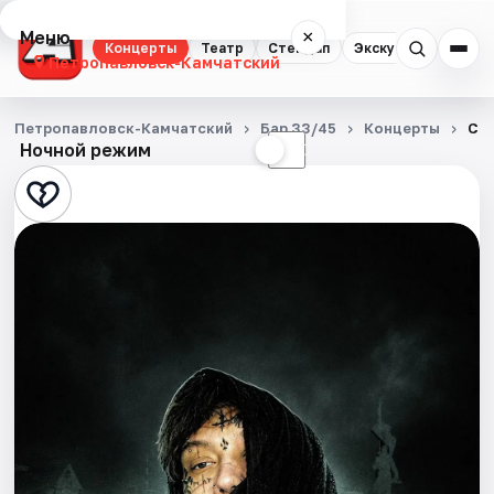
Меню
×
Концерты
Театр
Стендап
Экскурсии
Петропавловск-Камчатский
Концерты
Петропавловск-Камчатский
Бар 33/45
Концерты
CO
Ночной режим
☀
☾
Театр
Стендап
Экскурсии
События
Города
Площадки