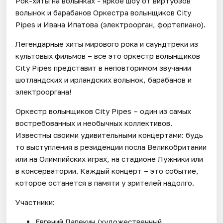
Рок-хиты на волынках - яркое шоу от виртуозов
волынок и барабанов Оркестра волынщиков City
Pipes и Ивана Ипатова (электроорган, фортепиано).
Легендарные хиты мирового рока и саундтреки из
культовых фильмов – все это оркестр волынщиков
City Pipes представит в неповторимом звучании
шотландских и ирландских волынок, барабанов и
электрооргана!
Оркестр волынщиков City Pipes – один из самых
востребованных и необычных коллективов.
Известны своими удивительными концертами: будь
то выступления в резиденции посла Великобритании
или на Олимпийских играх, на стадионе Лужники или
в консерватории. Каждый концерт – это событие,
которое останется в памяти у зрителей надолго.
Участники:
Евгений Лапекин (художественный