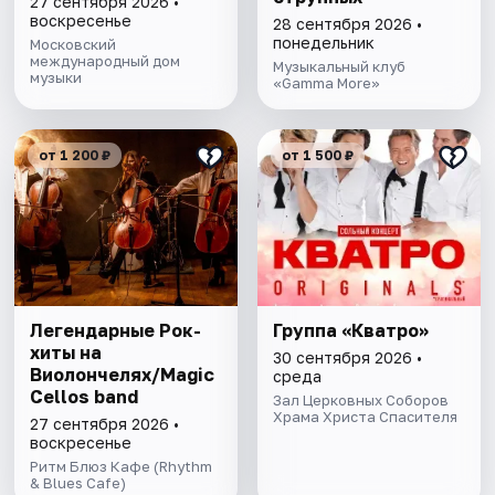
27 сентября 2026 •
воскресенье
28 сентября 2026 •
понедельник
Московский
международный дом
Музыкальный клуб
музыки
«Gamma More»
от 1 200 ₽
от 1 500 ₽
Легендарные Рок-
Группа «Кватро»
хиты на
30 сентября 2026 •
Виолончелях/Magic
среда
Cellos band
Зал Церковных Соборов
Храма Христа Спасителя
27 сентября 2026 •
воскресенье
Ритм Блюз Кафе (Rhythm
& Blues Cafe)