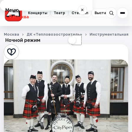
Меню
×
Концерты
Театр
Стендап
Выставки
Квест
Москва
Концерты
Москва
ДК «Тепловозостроитель»
Инструментальная 
Ночной режим
☀
☾
Театр
Стендап
Выставки
Квесты
Экскурсии
Спорт
События