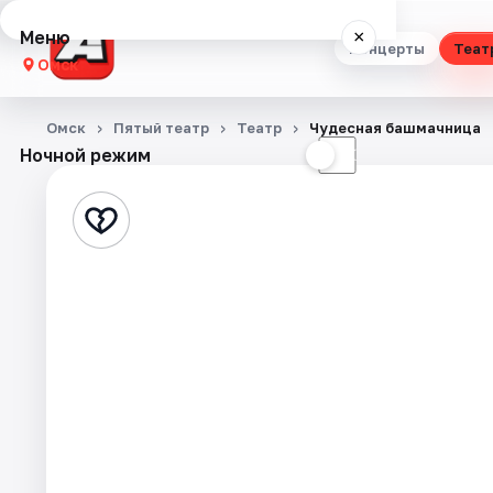
Меню
×
Концерты
Теат
Омск
Концерты
Омск
Пятый театр
Театр
Чудесная башмачница
Ночной режим
☀
☾
Театр
Стендап
Выставки
Квесты
Экскурсии
Спорт
События