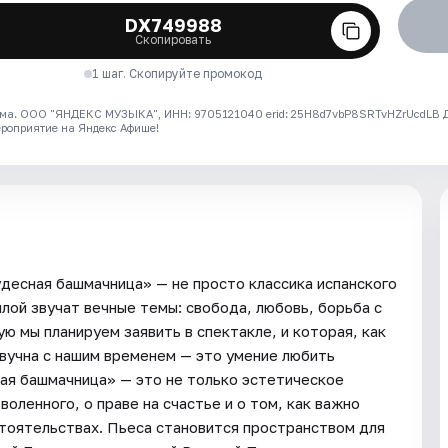
DX749988
Скопировать
1 шаг. Скопируйте промокод
ма. ООО "ЯНДЕКС МУЗЫКА", ИНН: 9705121040 erid: 25H8d7vbP8SRTvHZrUcdLB
ероприятие на Яндекс Афише!
десная башмачница» — не просто классика испанского
илой звучат вечные темы: свобода, любовь, борьба с
ую мы планируем заявить в спектакле, и которая, как
звучна с нашим временем — это умение любить
ная башмачница» — это не только эстетическое
воленного, о праве на счастье и о том, как важно
тоятельствах. Пьеса становится пространством для