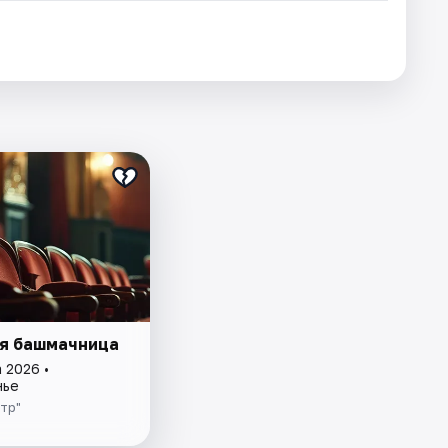
я башмачница
 2026 •
нье
тр"