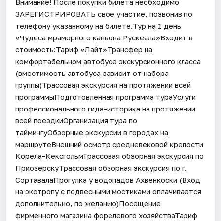
Внимание! После покупки билета необходимо
ЗАРЕГИСТРИРОВАТЬ свое участие, позвонив по
телефону указанному на билете.Тур на 1 день
«Чудеса мраморного каньона Рускеала»Входит в
стоимость:Тариф «Лайт»Трансфер на
комфортабельном автобусе экскурсионного класса
(вместимость автобуса зависит от набора
группы)Трассовая экскурсия на протяжении всей
программыПодготовленная программа тураУслуги
профессионального гида-историка на протяжении
всей поездкиОрганизация тура по
таймингуОбзорные экскурсии в городах на
маршрутеВнешний осмотр средневековой крепости
Корела-КексгольмТрассовая обзорная экскурсия по
ПриозерскуТрассовая обзорная экскурсия по г.
СортавалаПрогулка у водопадов Ахвенкоски (Вход
на экотропу с подвесными мостиками оплачивается
дополнительно, по желанию)Посещение
фирменного магазина форелевого хозяйстваТариф