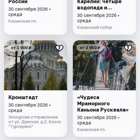
России
Карелии: четыре
водопада и
30 сентября 2026 •
однодневное
среда
30 сентября 2026 •
плавание на ладье
среда
Казанская пл.
среди ладожских
Казанский собор
шхер
от 1 900 ₽
от 2 950 ₽
Кронштадт
«Чудеса
Мраморного
30 сентября 2026 •
Каньона Рускеала»
среда
Экскурсии отправление
30 сентября 2026 •
от ул. Думская, д.2. Киоск
среда
"Турсервис"
Казанская пл.