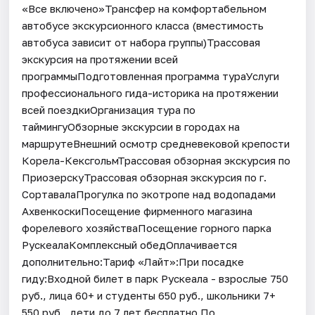
«Все включено»Трансфер на комфортабельном
автобусе экскурсионного класса (вместимость
автобуса зависит от набора группы)Трассовая
экскурсия на протяжении всей
программыПодготовленная программа тураУслуги
профессионального гида-историка на протяжении
всей поездкиОрганизация тура по
таймингуОбзорные экскурсии в городах на
маршрутеВнешний осмотр средневековой крепости
Корела-КексгольмТрассовая обзорная экскурсия по
ПриозерскуТрассовая обзорная экскурсия по г.
СортавалаПрогулка по экотропе над водопадами
АхвенкоскиПосещение фирменного магазина
форелевого хозяйстваПосещение горного парка
РускеалаКомплексный обедОплачивается
дополнительно:Тариф «Лайт»:При посадке
гиду:Входной билет в парк Рускеала - взрослые 750
руб., лица 60+ и студенты 650 руб., школьники 7+
550 руб., дети до 7 лет бесплатно.По