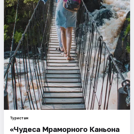
Города
Площадки
Артисты
Рейтинги
Туристам
«Чудеса Мраморного Каньона