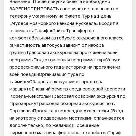
Внимание! После покупки билета необходимо
ЗАРЕГИСТРИРОВАТЬ свое участие, позвонив по
телефону указанному на билете.Тур на 1 день
«Чудеса мраморного каньона Рускеала»Входит в
стоимость:Тариф «Лайт»Трансфер на
комфортабельном автобусе экскурсионного класса
(вместимость автобуса зависит от набора
группы)Трассовая экскурсия на протяжении всей
программыПодготовленная программа тураУслуги
профессионального гида-историка на протяжении
всей поездкиОрганизация тура по
таймингуОбзорные экскурсии в городах на
маршрутеВнешний осмотр средневековой крепости
Корела-КексгольмТрассовая обзорная экскурсия по
ПриозерскуТрассовая обзорная экскурсия по г.
СортавалаПрогулка у водопадов Ахвенкоски (Вход
на экотропу с подвесными мостиками оплачивается
дополнительно, по желанию)Посещение
фирменного магазина форелевого хозяйстваТариф