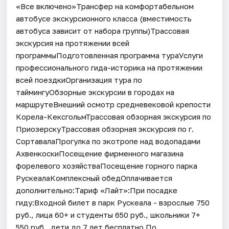
«Все включено»Трансфер на комфортабельном
автобусе экскурсионного класса (вместимость
автобуса зависит от набора группы)Трассовая
экскурсия на протяжении всей
программыПодготовленная программа тураУслуги
профессионального гида-историка на протяжении
всей поездкиОрганизация тура по
таймингуОбзорные экскурсии в городах на
маршрутеВнешний осмотр средневековой крепости
Корела-КексгольмТрассовая обзорная экскурсия по
ПриозерскуТрассовая обзорная экскурсия по г.
СортавалаПрогулка по экотропе над водопадами
АхвенкоскиПосещение фирменного магазина
форелевого хозяйстваПосещение горного парка
РускеалаКомплексный обедОплачивается
дополнительно:Тариф «Лайт»:При посадке
гиду:Входной билет в парк Рускеала - взрослые 750
руб., лица 60+ и студенты 650 руб., школьники 7+
550 руб., дети до 7 лет бесплатно.По