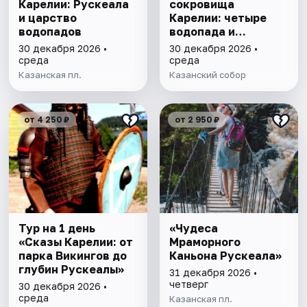
Карелии: Рускеала
сокровища
и царство
Карелии: четыре
водопадов
водопада и
однодневное
30 декабря 2026 •
30 декабря 2026 •
плавание на ладье
среда
среда
среди ладожских
Казанская пл.
Казанский собор
шхер
от 4 250 ₽
от 2 950 ₽
Тур на 1 день
«Чудеса
«Сказы Карелии: от
Мраморного
парка Викингов до
Каньона Рускеала»
глубин Рускеалы»
31 декабря 2026 •
четверг
30 декабря 2026 •
среда
Казанская пл.