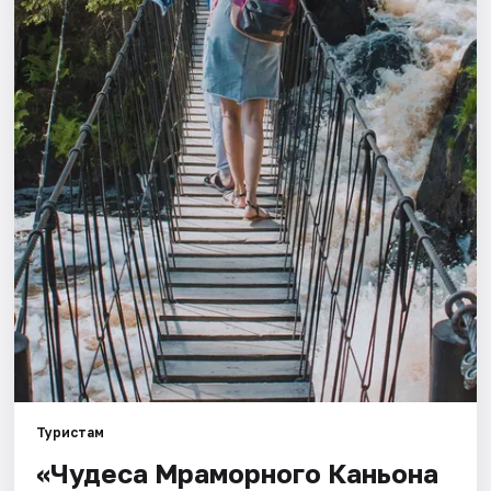
Города
Площадки
Артисты
Рейтинги
Туристам
«Чудеса Мраморного Каньона