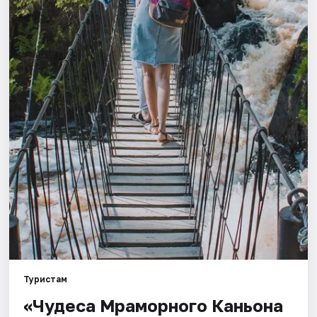
Города
Площадки
Артисты
Рейтинги
Туристам
«Чудеса Мраморного Каньона