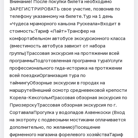
Внимание! После покупки билета необходимо
ЗАРЕГИСТРИРОВАТЬ свое участие, позвонив по
телефону указанному на билете.Тур на 1 день
«Чудеса мраморного каньона Рускеала»Входит в
стоимость:Тариф «Лайт»Трансфер на
комфортабельном автобусе экскурсионного класса
(вместимость автобуса зависит от набора
группы)Трассовая экскурсия на протяжении всей
программыПодготовленная программа тураУслуги
профессионального гида-историка на протяжении
всей поездкиОрганизация тура по
таймингуОбзорные экскурсии в городах на
маршрутеВнешний осмотр средневековой крепости
Корела-КексгольмТрассовая обзорная экскурсия по
ПриозерскуТрассовая обзорная экскурсия по г.
СортавалаПрогулка у водопадов Ахвенкоски (Вход
на экотропу с подвесными мостиками оплачивается
дополнительно, по желанию)Посещение
фирменного магазина форелевого хозяйстваТариф