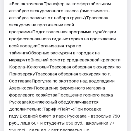
«Все включено»Трансфер на комфортабельном
автобусе экскурсионного класса (вместимость
автобуса зависит от набора группы)Трассовая
экскурсия на протяжении всей
программыПодготовленная программа тураУслуги
профессионального гида-историка на протяжении
всей поездкиОрганизация тура по
таймингуОбзорные экскурсии в городах на
маршрутеВнешний осмотр средневековой крепости
Корела-КексгольмТрассовая обзорная экскурсия по
ПриозерскуТрассовая обзорная экскурсия по г.
СортавалаПрогулка по экотропе над водопадами
АхвенкоскиПосещение фирменного магазина
форелевого хозяйстваПосещение горного парка
РускеалаКомплексный обедОплачивается
дополнительно:Тариф «Лайт»:При посадке
гиду:Входной билет в парк Рускеала - взрослые 750
руб., лица 60+ и студенты 650 руб., школьники 7+
550 руб., дети до 7 лет бесплатно.По