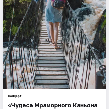
Города
Площадки
Артисты
Рейтинги
Концерт
«Чудеса Мраморного Каньона