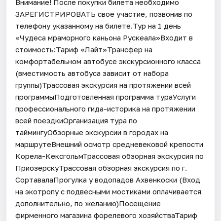
Внимание! После покупки билета необходимо
ЗАРЕГИСТРИРОВАТЬ свое участие, позвонив по
телефону указанному на билете.Тур на 1 день
«Чудеса мраморного каньона Рускеала»Входит в
стоимость:Тариф «Лайт»Трансфер на
комфортабельном автобусе экскурсионного класса
(вместимость автобуса зависит от набора
группы)Трассовая экскурсия на протяжении всей
программыПодготовленная программа тураУслуги
профессионального гида-историка на протяжении
всей поездкиОрганизация тура по
таймингуОбзорные экскурсии в городах на
маршрутеВнешний осмотр средневековой крепости
Корела-КексгольмТрассовая обзорная экскурсия по
ПриозерскуТрассовая обзорная экскурсия по г.
СортавалаПрогулка у водопадов Ахвенкоски (Вход
на экотропу с подвесными мостиками оплачивается
дополнительно, по желанию)Посещение
фирменного магазина форелевого хозяйстваТариф