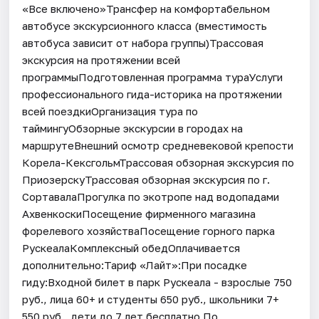
«Все включено»Трансфер на комфортабельном
автобусе экскурсионного класса (вместимость
автобуса зависит от набора группы)Трассовая
экскурсия на протяжении всей
программыПодготовленная программа тураУслуги
профессионального гида-историка на протяжении
всей поездкиОрганизация тура по
таймингуОбзорные экскурсии в городах на
маршрутеВнешний осмотр средневековой крепости
Корела-КексгольмТрассовая обзорная экскурсия по
ПриозерскуТрассовая обзорная экскурсия по г.
СортавалаПрогулка по экотропе над водопадами
АхвенкоскиПосещение фирменного магазина
форелевого хозяйстваПосещение горного парка
РускеалаКомплексный обедОплачивается
дополнительно:Тариф «Лайт»:При посадке
гиду:Входной билет в парк Рускеала - взрослые 750
руб., лица 60+ и студенты 650 руб., школьники 7+
550 руб., дети до 7 лет бесплатно.По