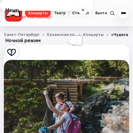
Меню
×
Концерты
Театр
Стендап
Выставки
Квест
Санкт-Петербург
Концерты
Санкт-Петербург
Казанская пл.
Концерты
«Чудеса М
Ночной режим
☀
☾
Театр
Стендап
Выставки
Квесты
Экскурсии
Спорт
События