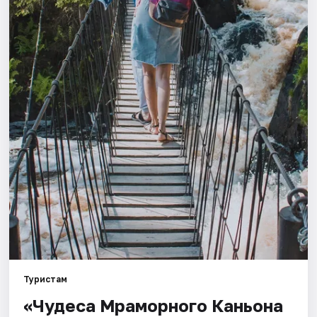
Города
Площадки
Артисты
Рейтинги
Туристам
«Чудеса Мраморного Каньона