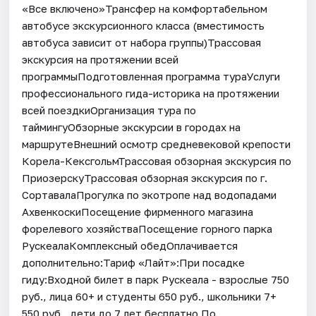
«Все включено»Трансфер на комфортабельном
автобусе экскурсионного класса (вместимость
автобуса зависит от набора группы)Трассовая
экскурсия на протяжении всей
программыПодготовленная программа тураУслуги
профессионального гида-историка на протяжении
всей поездкиОрганизация тура по
таймингуОбзорные экскурсии в городах на
маршрутеВнешний осмотр средневековой крепости
Корела-КексгольмТрассовая обзорная экскурсия по
ПриозерскуТрассовая обзорная экскурсия по г.
СортавалаПрогулка по экотропе над водопадами
АхвенкоскиПосещение фирменного магазина
форелевого хозяйстваПосещение горного парка
РускеалаКомплексный обедОплачивается
дополнительно:Тариф «Лайт»:При посадке
гиду:Входной билет в парк Рускеала - взрослые 750
руб., лица 60+ и студенты 650 руб., школьники 7+
550 руб., дети до 7 лет бесплатно.По