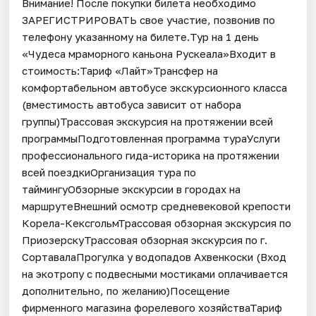
Внимание! После покупки билета необходимо
ЗАРЕГИСТРИРОВАТЬ свое участие, позвонив по
телефону указанному на билете.Тур на 1 день
«Чудеса мраморного каньона Рускеала»Входит в
стоимость:Тариф «Лайт»Трансфер на
комфортабельном автобусе экскурсионного класса
(вместимость автобуса зависит от набора
группы)Трассовая экскурсия на протяжении всей
программыПодготовленная программа тураУслуги
профессионального гида-историка на протяжении
всей поездкиОрганизация тура по
таймингуОбзорные экскурсии в городах на
маршрутеВнешний осмотр средневековой крепости
Корела-КексгольмТрассовая обзорная экскурсия по
ПриозерскуТрассовая обзорная экскурсия по г.
СортавалаПрогулка у водопадов Ахвенкоски (Вход
на экотропу с подвесными мостиками оплачивается
дополнительно, по желанию)Посещение
фирменного магазина форелевого хозяйстваТариф