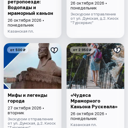
ретропоезде:
26 октября 2026 •
Водопады и
понедельник
мраморный каньон
Экскурсии отправление
от ул. Думская, д.2. Киоск
26 октября 2026 •
"Турсервис"
понедельник
Казанская пл.
от 500 ₽
от 2 950 ₽
Мифы и легенды
«Чудеса
города
Мраморного
Каньона Рускеала»
27 октября 2026 •
вторник
26 октября 2026 •
понедельник
Экскурсии отправление
от ул. Думская, д.2. Киоск
Казанская пл.
"Турсервис"