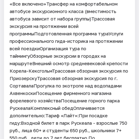
«Все включено»Трансфер на комфортабельном
автобусе экскурсионного класса (вместимость
автобуса зависит от набора группы)Трассовая
экскурсия на протяжении всей
программыПодготовленная программа тураУслуги
профессионального гида-историка на протяжении
всей поездкиОрганизация тура по
таймингуОбзорные экскурсии в городах на
маршрутеВнешний осмотр средневековой крепости
Корела-КексгольмТрассовая обзорная экскурсия по
ПриозерскуТрассовая обзорная экскурсия по г.
СортавалаПрогулка по экотропе над водопадами
АхвенкоскиПосещение фирменного магазина
форелевого хозяйстваПосещение горного парка
РускеалаКомплексный обедОплачивается
дополнительно:Тариф «Лайт»:При посадке
гиду:Входной билет в парк Рускеала - взрослые 750
руб., лица 60+ и студенты 650 руб., школьники 7+
550 руб., дети до 7 лет бесплатно.По