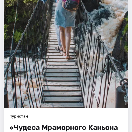
Города
Площадки
Артисты
Рейтинги
Туристам
«Чудеса Мраморного Каньона