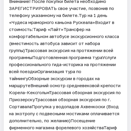
Внимание! После покупки билета необходимо
ЗАРЕГИСТРИРОВАТЬ свое участие, позвонив по
телефону указанному на билете.Тур на 1 день
«Чудеса мраморного каньона Рускеала»Входит в
стоимость:Тариф «Лайт»Трансфер на
комфортабельном автобусе экскурсионного класса
(вместимость автобуса зависит от набора
группы)Трассовая экскурсия на протяжении всей
программыПодготовленная программа тураУслуги
профессионального гида-историка на протяжении
всей поездкиОрганизация тура по
таймингуОбзорные экскурсии в городах на
маршрутеВнешний осмотр средневековой крепости
Корела-КексгольмТрассовая обзорная экскурсия по
ПриозерскуТрассовая обзорная экскурсия по г.
СортавалаПрогулка у водопадов Ахвенкоски (Вход
на экотропу с подвесными мостиками оплачивается
дополнительно, по желанию)Посещение
фирменного магазина форелевого хозяйстваТариф