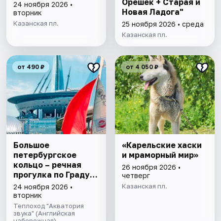
Орешек + Старая и
24 ноября 2026 •
Новая Ладога"
вторник
Казанская пл.
25 ноября 2026 • среда
Казанская пл.
от 490 ₽
от 4 050 ₽
Большое
«Карельские хаски
петербургское
и мраморный мир»
кольцо – речная
26 ноября 2026 •
прогулка пo Граду
четверг
на Неве с
Казанская пл.
24 ноября 2026 •
авторской
вторник
экскурсией и живой
Теплоход "Акватория
музыкой в тёплом
звука" (Английская
набережная)