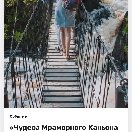
Города
Площадки
Артисты
Рейтинги
Событие
«Чудеса Мраморного Каньона