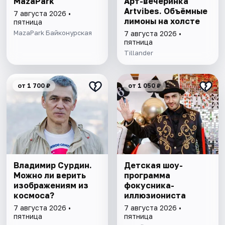
MazaPark
Арт-вечеринка
Artvibes. Объёмные
7 августа 2026 •
лимоны на холсте
пятница
MazaPark Байконурская
7 августа 2026 •
пятница
Tillander
от 1 700 ₽
от 1 050 ₽
Владимир Сурдин.
Детская шоу-
Можно ли верить
программа
изображениям из
фокусника-
космоса?
иллюзиониста
7 августа 2026 •
7 августа 2026 •
пятница
пятница