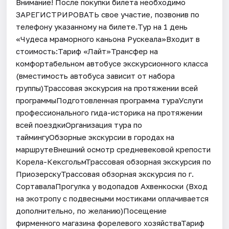
Внимание! После покупки билета необходимо
ЗАРЕГИСТРИРОВАТЬ свое участие, позвонив по
телефону указанному на билете.Тур на 1 день
«Чудеса мраморного каньона Рускеала»Входит в
стоимость:Тариф «Лайт»Трансфер на
комфортабельном автобусе экскурсионного класса
(вместимость автобуса зависит от набора
группы)Трассовая экскурсия на протяжении всей
программыПодготовленная программа тураУслуги
профессионального гида-историка на протяжении
всей поездкиОрганизация тура по
таймингуОбзорные экскурсии в городах на
маршрутеВнешний осмотр средневековой крепости
Корела-КексгольмТрассовая обзорная экскурсия по
ПриозерскуТрассовая обзорная экскурсия по г.
СортавалаПрогулка у водопадов Ахвенкоски (Вход
на экотропу с подвесными мостиками оплачивается
дополнительно, по желанию)Посещение
фирменного магазина форелевого хозяйстваТариф