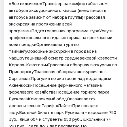
«Все включено»Трансфер на комфортабельном
автобусе экскурсионного класса (вместимость
автобуса зависит от набора группы)Трассовая
экскурсия на протяжении всей
программыПодготовленная программа тураУслуги
профессионального гида-историка на протяжении
всей поездкиОрганизация тура по
таймингуОбзорные экскурсии в городах на
маршрутеВнешний осмотр средневековой крепости
Корела-КексгольмТрассовая обзорная экскурсия по
ПриозерскуТрассовая обзорная экскурсия по г.
СортавалаПрогулка по экотропе над водопадами
АхвенкоскиПосещение фирменного магазина
форелевого хозяйстваПосещение горного парка
РускеалаКомплексный обедОплачивается
дополнительно:Тариф «Лайт»:При посадке
гиду:Входной билет в парк Рускеала - взрослые 750
руб., лица 60+ и студенты 650 руб., школьники 7+
550 руб., дети до 7 лет бесплатно.По