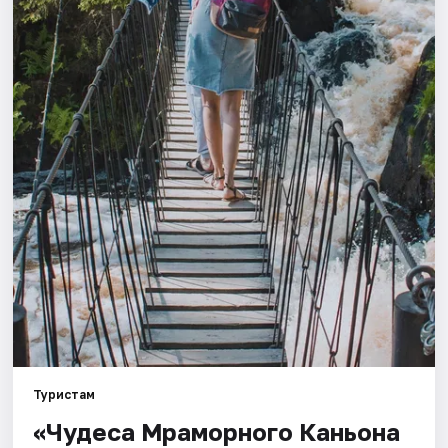
Города
Площадки
Артисты
Рейтинги
Туристам
«Чудеса Мраморного Каньона