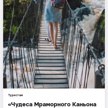
Города
Площадки
Артисты
Рейтинги
Туристам
«Чудеса Мраморного Каньона