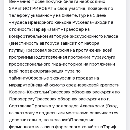
Внимание! После покупки билета необходимо
ЗАРЕГИСТРИРОВАТЬ свое участие, позвонив по
телефону указанному на билете.Тур на 1 день
«Чудеса мраморного каньона Рускеала»Входит в
стоимость:Тариф «Лайт»Трансфер на
комфортабельном автобусе экскурсионного класса
(вместимость автобуса зависит от набора
группы)Трассовая экскурсия на протяжении всей
программыПодготовленная программа тураУслуги
профессионального гида-историка на протяжении
всей поездкиОрганизация тура по
таймингуОбзорные экскурсии в городах на
маршрутеВнешний осмотр средневековой крепости
Корела-КексгольмТрассовая обзорная экскурсия по
ПриозерскуТрассовая обзорная экскурсия по г.
СортавалаПрогулка у водопадов Ахвенкоски (Вход
на экотропу с подвесными мостиками оплачивается
дополнительно, по желанию)Посещение
фирменного магазина форелевого хозяйстваТариф