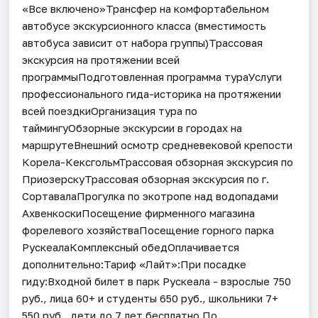
«Все включено»Трансфер на комфортабельном
автобусе экскурсионного класса (вместимость
автобуса зависит от набора группы)Трассовая
экскурсия на протяжении всей
программыПодготовленная программа тураУслуги
профессионального гида-историка на протяжении
всей поездкиОрганизация тура по
таймингуОбзорные экскурсии в городах на
маршрутеВнешний осмотр средневековой крепости
Корела-КексгольмТрассовая обзорная экскурсия по
ПриозерскуТрассовая обзорная экскурсия по г.
СортавалаПрогулка по экотропе над водопадами
АхвенкоскиПосещение фирменного магазина
форелевого хозяйстваПосещение горного парка
РускеалаКомплексный обедОплачивается
дополнительно:Тариф «Лайт»:При посадке
гиду:Входной билет в парк Рускеала - взрослые 750
руб., лица 60+ и студенты 650 руб., школьники 7+
550 руб., дети до 7 лет бесплатно.По