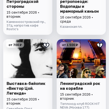
Петроградской
ретропоезде:
стороны
Водопады и
мраморный каньон
15 сентября 2026 •
вторник
16 сентября 2026 •
среда
Каменноостровский пр.,
37д, напротив кафе
Казанская пл.
Rostic’s
от 700 ₽
от 1 500 ₽
Выставка-байопик
Ленинградский рок
«Виктор Цой.
на корабле
Легенда»
15 сентября 2026 •
вторник
15 сентября 2026 •
вторник
Теплоход-клуб ROCK HIT
NEVA (Москва 177)
Севкабель Порт