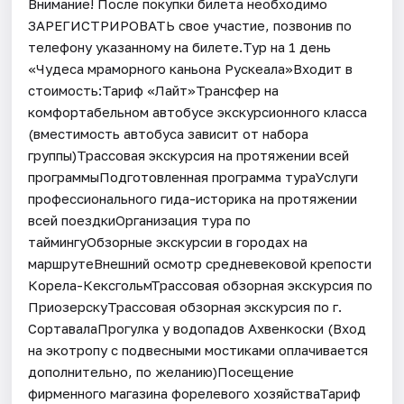
Внимание! После покупки билета необходимо
ЗАРЕГИСТРИРОВАТЬ свое участие, позвонив по
телефону указанному на билете.Тур на 1 день
«Чудеса мраморного каньона Рускеала»Входит в
стоимость:Тариф «Лайт»Трансфер на
комфортабельном автобусе экскурсионного класса
(вместимость автобуса зависит от набора
группы)Трассовая экскурсия на протяжении всей
программыПодготовленная программа тураУслуги
профессионального гида-историка на протяжении
всей поездкиОрганизация тура по
таймингуОбзорные экскурсии в городах на
маршрутеВнешний осмотр средневековой крепости
Корела-КексгольмТрассовая обзорная экскурсия по
ПриозерскуТрассовая обзорная экскурсия по г.
СортавалаПрогулка у водопадов Ахвенкоски (Вход
на экотропу с подвесными мостиками оплачивается
дополнительно, по желанию)Посещение
фирменного магазина форелевого хозяйстваТариф