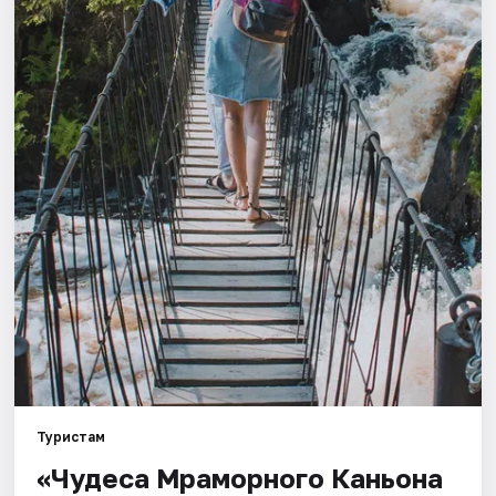
Города
Площадки
Артисты
Рейтинги
Туристам
«Чудеса Мраморного Каньона