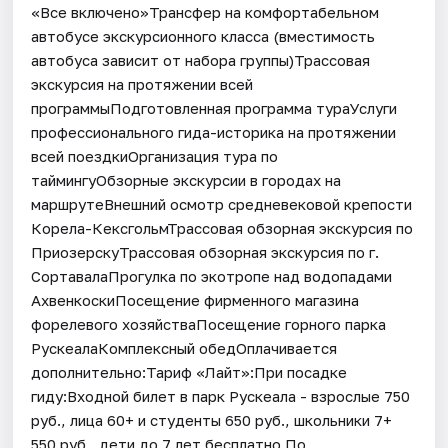
«Все включено»Трансфер на комфортабельном
автобусе экскурсионного класса (вместимость
автобуса зависит от набора группы)Трассовая
экскурсия на протяжении всей
программыПодготовленная программа тураУслуги
профессионального гида-историка на протяжении
всей поездкиОрганизация тура по
таймингуОбзорные экскурсии в городах на
маршрутеВнешний осмотр средневековой крепости
Корела-КексгольмТрассовая обзорная экскурсия по
ПриозерскуТрассовая обзорная экскурсия по г.
СортавалаПрогулка по экотропе над водопадами
АхвенкоскиПосещение фирменного магазина
форелевого хозяйстваПосещение горного парка
РускеалаКомплексный обедОплачивается
дополнительно:Тариф «Лайт»:При посадке
гиду:Входной билет в парк Рускеала - взрослые 750
руб., лица 60+ и студенты 650 руб., школьники 7+
550 руб., дети до 7 лет бесплатно.По