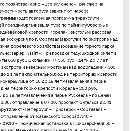
го хозяйстваТариф «Все включено»Трансфер на
вместимость автобуса зависит от набора
ограммыПодготовленная программа тураУслуги
ей поездкиОрганизация тура по таймингуОбзорные
редневековой крепости Корела-КексгольмТрассовая
я экскурсия по г. СортавалаПрогулка по экотропе над
зина форелевого хозяйстваПосещение горного парка
ьно:Тариф «Лайт»:При посадке гиду:Входной билет в
нты 650 руб., школьники 7+ 550 руб., дети до 7 лет
 экотропе и навесным мостикам над водопадами - 500
и до 14 лет включительноВход на территорию крепости
сионеры, лица от 16 до 18 летРазвлечения в парке
д на территорию крепости Корела - 200 руб.
6 до 18 летРазвлечения в парке Рускеала - по ценам
6:30, отправление в 07:00, проспект Энгельса д.141
рут:Санкт-Петербург - Приозерск - Сортавала -
 Отправление от Казанского собора07:40 -
 09:10 - Техническая остановка в Приозерске09:50 –
 Музея Иван-Чая с дегустацией12:50 – 13:30 -