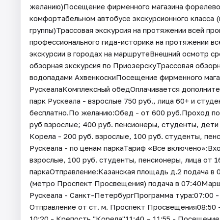
желанию)Посещение фирменного магазина форелево
комфортабельном автобусе экскурсионного класса (
группы)Трассовая экскурсия на протяжении всей пр
профессионального гида-историка на протяжении вс
экскурсии в городах на маршрутеВнешний осмотр с
обзорная экскурсия по ПриозерскуТрассовая обзорна
водопадами АхвенкоскиПосещение фирменного мага
РускеалаКомплексный обедОплачивается дополнител
парк Рускеала - взрослые 750 руб., лица 60+ и студе
бесплатно.По желанию:Обед - от 600 руб.Проход по
руб взрослые; 400 руб. пенсионеры, студенты, дет
Корела - 200 руб. взрослые, 100 руб. студенты, пен
Рускеала - по ценам паркаТариф «Все включено»:Вхо
взрослые, 100 руб. студенты, пенсионеры, лица от 1
паркаОтправление:Казанская площадь д.2 подача в 0
(метро Проспект Просвещения) подача в 07:40Марш
Рускеала - Санкт-ПетербургПрограмма тура:07:00 -
Отправление от ст. м. Проспект Просвещения08:50 –
10:20 - Крепость "Корела"11:40 – 11:55 - Посещение