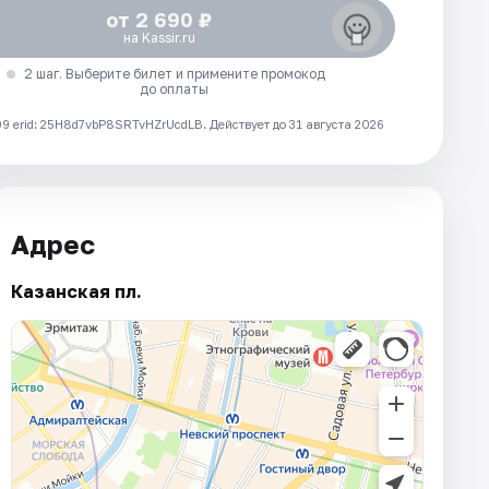
от 2 690 ₽
на Kassir.ru
2 шаг. Выберите билет и примените промокод
до оплаты
 erid: 25H8d7vbP8SRTvHZrUcdLB.
Действует до 31 августа 2026
Адрес
Казанская пл.