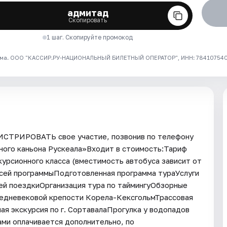
адмитад
Скопировать
1 шаг. Скопируйте промокод
ма. ООО "КАССИР.РУ-НАЦИОНАЛЬНЫЙ БИЛЕТНЫЙ ОПЕРАТОР", ИНН: 7841075409
ГИСТРИРОВАТЬ свое участие, позвонив по телефону
рного каньона Рускеала»Входит в стоимость:Тариф
урсионного класса (вместимость автобуса зависит от
всей программыПодготовленная программа тураУслуги
ей поездкиОрганизация тура по таймингуОбзорные
редневековой крепости Корела-КексгольмТрассовая
ая экскурсия по г. СортавалаПрогулка у водопадов
ами оплачивается дополнительно, по