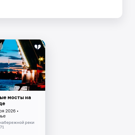
ые мосты на
де
ря 2026 •
нье
 набережной реки
71