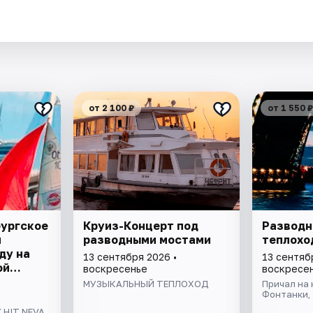
.
от 2 100 ₽
от 1 550 ₽
бургское
Круиз-Концерт под
Разводн
я
разводными мостами
теплохо
ду на
13 сентября 2026 •
13 сентяб
ой
воскресенье
воскресе
ивой
МУЗЫКАЛЬНЫЙ ТЕПЛОХОД
Причал на
ом
Фонтанки, 
да
 HIT NEVA