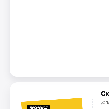
Города
Площадки
Артисты
Рейтинги
Ск
П
ПРОМОКОД