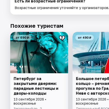
Есть ли возрастные ограничения?
Возрастные ограничения уточняйте у организаторов
Похожие туристам
от 690 ₽
от 490 ₽
Петербург за
Большое петер
закрытыми дверями:
кольцо – речна
парадные лестницы и
прогулка пo Гра
дворы-колодцы
Неве с авторск
экскурсией и ж
13 сентября 2026 •
13 сентября 2026 •
музыкой в тёпл
воскресенье
воскресенье
салоне теплохо
Загородный пр., 2
Теплоход-клуб ROCK