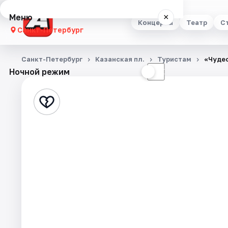
Меню
×
Концерты
Театр
С
Санкт-Петербург
Концерты
Санкт-Петербург
Казанская пл.
Туристам
«Чуде
Ночной режим
☀
☾
Театр
Стендап
Выставки
Квесты
Экскурсии
Спорт
События