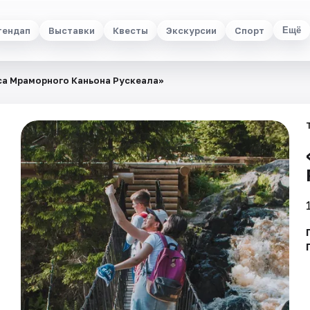
тендап
Выставки
Квесты
Экскурсии
Спорт
Ещё
са Мраморного Каньона Рускеала»