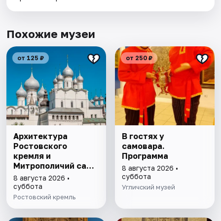
Похожие музеи
от 125 ₽
от 250 ₽
Архитектура
В гостях у
Ростовского
самовара.
кремля и
Программа
Митрополичий сад,
8 августа 2026 •
выставка
суббота
8 августа 2026 •
"Митрополичье
суббота
Угличский музей
варенье"
Ростовский кремль