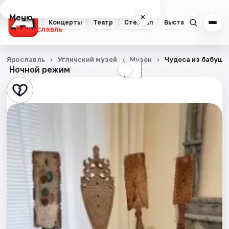
Меню
×
Концерты
Театр
Стендап
Выставки
Квест
Ярославль
Концерты
Ярославль
Угличский музей
Музеи
Чудеса из бабушк
Ночной режим
☀
☾
Театр
Стендап
Выставки
Квесты
Экскурсии
События