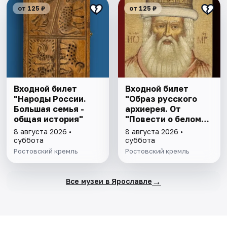
от 125 ₽
от 125 ₽
Входной билет
Входной билет
"Народы России.
"Образ русского
Большая семья -
архиерея. От
общая история"
"Повести о белом
клобуке" до
8 августа 2026 •
8 августа 2026 •
восстановления
суббота
суббота
патриаршества"
Ростовский кремль
Ростовский кремль
→
Все музеи в Ярославле