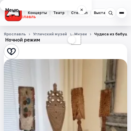
Меню
×
Концерты
Театр
Стендап
Выставки
Квест
Ярославль
Концерты
Ярославль
Угличский музей
Музеи
Чудеса из бабушк
Ночной режим
☀
☾
Театр
Стендап
Выставки
Квесты
Экскурсии
События