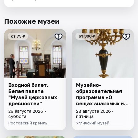
Похожие музеи
от 75 ₽
от 300 ₽
Входной билет.
Музейно-
Белая палата
образовательная
"Музей церковных
программа «О
древностей"
вещах знакомых и
вещах забытых»
29 августа 2026 •
28 августа 2026 •
суббота
пятница
Ростовский кремль
Угличский музей