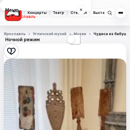
Меню
×
Концерты
Театр
Стендап
Выставки
Квест
Ярославль
Концерты
Ярославль
Угличский музей
Музеи
Чудеса из бабушк
Ночной режим
☀
☾
Театр
Стендап
Выставки
Квесты
Экскурсии
События