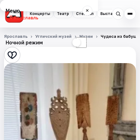
Меню
×
Концерты
Театр
Стендап
Выставки
Квест
Ярославль
Концерты
Ярославль
Угличский музей
Музеи
Чудеса из бабушк
Ночной режим
☀
☾
Театр
Стендап
Выставки
Квесты
Экскурсии
События