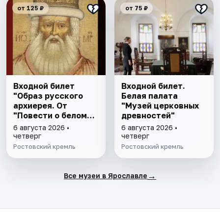
от 125 ₽
от 75 ₽
Входной билет
Входной билет.
"Образ русского
Белая палата
архиерея. От
"Музей церковных
"Повести о белом
древностей"
клобуке" до
6 августа 2026 •
6 августа 2026 •
восстановления
четверг
четверг
патриаршества"
Ростовский кремль
Ростовский кремль
→
Все музеи в Ярославле