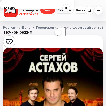
Меню
×
Концерты
Театр
Стендап
Выставки
Квест
Ростов-на-Дону
Концерты
Ростов-на-Дону
Городской культурно-досуговый центр (Б
Ночной режим
☀
☾
Театр
Стендап
Выставки
Квесты
Экскурсии
Спорт
События