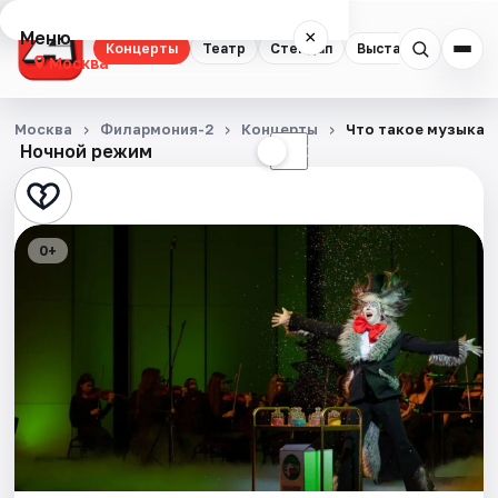
Меню
×
Концерты
Театр
Стендап
Выставки
Квест
Москва
Концерты
Москва
Филармония-2
Концерты
Что такое музыка и
Ночной режим
☀
☾
Театр
Стендап
0+
Выставки
Квесты
Экскурсии
Спорт
События