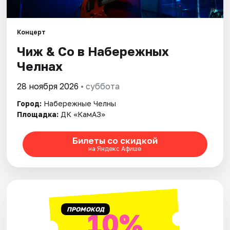
Площадки
Артисты
Концерт
Чиж & Co в Набережных
Рейтинги
Челнах
28 ноября 2026
• суббота
Город:
Набережные Челны
Площадка:
ДК «КамАЗ»
Билеты со скидкой
на Яндекс Афише
ПРОМОКОД
10%