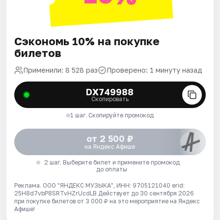
Сэкономь 10% на покупке
билетов
Применили: 8 528 раз
Проверено: 1 минуту назад
DX749988
Скопировать
1 шаг. Скопируйте промокод
от 2 500 ₽
на Яндекс Афише
2 шаг. Выберите билет и примените промокод
до оплаты
Реклама. ООО "ЯНДЕКС МУЗЫКА", ИНН: 9705121040 erid:
25H8d7vbP8SRTvHZrUcdLB
Действует до 30 сентября 2026
при покупке билетов от 3 000 ₽ на это мероприятие на Яндекс
Афише!