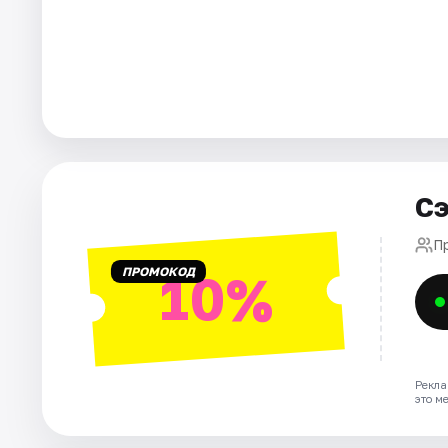
Города
Площадки
Артисты
Рейтинги
Сэ
П
ПРОМОКОД
10%
Рекла
это м