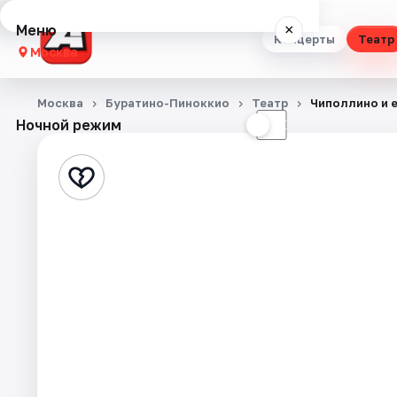
Меню
×
Концерты
Театр
Москва
Концерты
Москва
Буратино-Пиноккио
Театр
Чиполлино и е
Ночной режим
☀
☾
Театр
Стендап
Выставки
Квесты
Экскурсии
Спорт
События