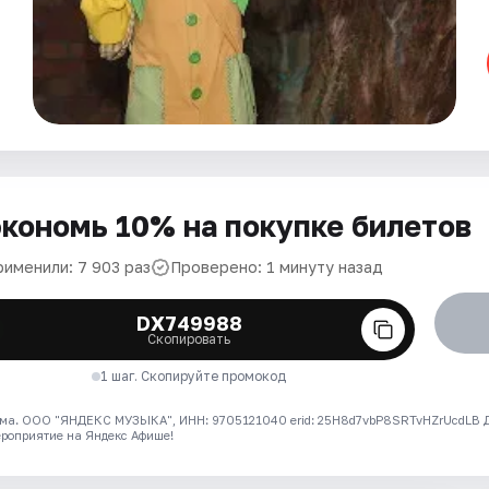
кономь 10% на покупке билетов
рименили: 7 903 раз
Проверено: 1 минуту назад
DX749988
Скопировать
1 шаг. Скопируйте промокод
ма. ООО "ЯНДЕКС МУЗЫКА", ИНН: 9705121040 erid: 25H8d7vbP8SRTvHZrUcdLB
ероприятие на Яндекс Афише!