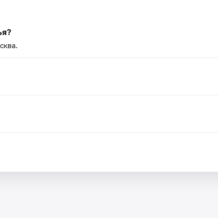
ья?
сква.