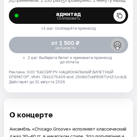
Применили: 2 250 раз
Проверено: 1 минуту назад
адмитад
Скопировать
1 шаг. Скопируйте промокод
от 1 500 ₽
на Kassir.ru
2 шаг. Выберите билет и примените промокод
до оплаты
Реклама. ООО "КАССИР.РУ-НАЦИОНАЛЬНЫЙ БИЛЕТНЫЙ
ОПЕРАТОР", ИНН: 7841075409 erid: 25H8d7vbP8SRTvHZrUcdLB.
Действует до 31 августа 2026
О концерте
Ансамбль «Chicago Groove» исполняет классический
джаз 30-40 гг. в чикагском стиле. Это популярная и