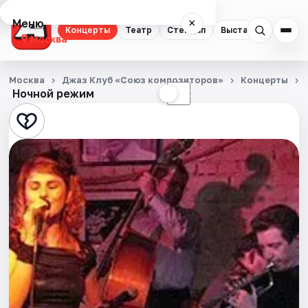
Меню
×
Концерты
Театр
Стендап
Выставки
Квест
Москва
Концерты
Москва
Джаз Клуб «Союз композиторов»
Концерты
Ночной режим
☀
☾
Театр
Стендап
Выставки
Квесты
Экскурсии
Спорт
События